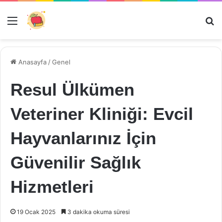
Menü
Ar
Anasayfa
/
Genel
Resul Ülkümen
Veteriner Kliniği: Evcil
Hayvanlarınız İçin
Güvenilir Sağlık
Hizmetleri
19 Ocak 2025
3 dakika okuma süresi