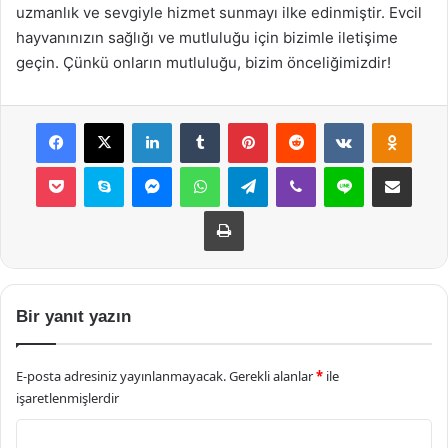
uzmanlık ve sevgiyle hizmet sunmayı ilke edinmiştir. Evcil
hayvanınızın sağlığı ve mutluluğu için bizimle iletişime
geçin. Çünkü onların mutluluğu, bizim önceliğimizdir!
Facebook
X
LinkedIn
Tumblr
Pinterest
Reddit
VKontakte
Odnok
Pocket
Skype
Messenger
WhatsApp
Telegram
Viber
Line
E-Posta ile payla
Yazdır
Bir yanıt yazın
E-posta adresiniz yayınlanmayacak.
Gerekli alanlar
*
ile
işaretlenmişlerdir
Y