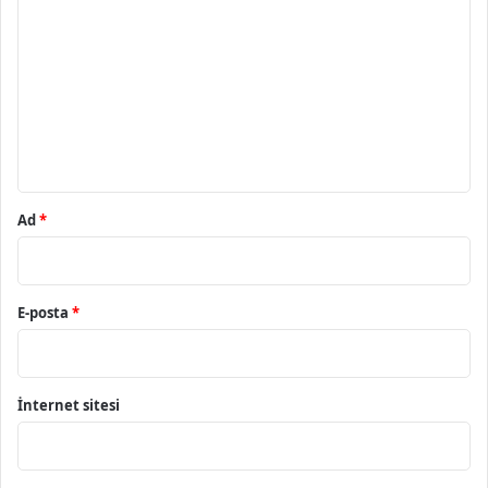
o
r
u
m
*
Ad
*
E-posta
*
İnternet sitesi