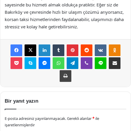
sayesinde bu hizmeti almak oldukça pratiktir. Eğer siz de
Bakırköy ve çevresinde hızlı bir ulaşım çözümü arıyorsanız,
korsan taksi hizmetlerinden faydalanabilir, ulaşımınızı daha
stressiz ve kolay hale getirebilirsiniz.
Facebook
X
LinkedIn
Tumblr
Pinterest
Reddit
VKontakte
Odnok
Pocket
Skype
Messenger
WhatsApp
Telegram
Viber
Line
E-Posta ile payla
Yazdır
Bir yanıt yazın
E-posta adresiniz yayınlanmayacak.
Gerekli alanlar
*
ile
işaretlenmişlerdir