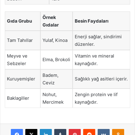
Örnek
Gıda Grubu
Besin Faydaları
Gıdalar
Enerji sağlar, sindirimi
Tam Tahıllar
Yulaf, Kinoa
düzenler.
Meyve ve
Vitamin ve mineral
Elma, Brokoli
Sebzeler
kaynağıdır.
Badem,
Kuruyemişler
Sağlıklı yağ asitleri içerir.
Ceviz
Nohut,
Zengin protein ve lif
Baklagiller
Mercimek
kaynağıdır.
Facebook
X
LinkedIn
Tumblr
Pinterest
Reddit
VKontakte
Odnok