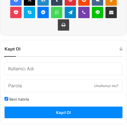
Pocket
Skype
Messenger
WhatsApp
Telegram
Viber
Line
E-Posta ile payla
Yazdır
Kayıt Ol
Unuttunuz mu?
Beni hatırla
Kayıt Ol