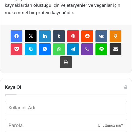
kaynaklardan oluştuğu için vejetaryenler ve veganlar için
mükemmel bir protein kaynağıdır.
Facebook
X
LinkedIn
Tumblr
Pinterest
Reddit
VKontakte
Odnok
Pocket
Skype
Messenger
WhatsApp
Telegram
Viber
Line
E-Posta ile payla
Yazdır
Kayıt Ol
Unuttunuz mu?