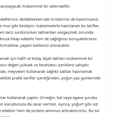
 karşılayacak mükemmel bir alternatiftir.
edeflerinizi desteklerken tatlı krizlerinizi de bastırmanızı
muz gibi besleyici malzemelerle hazırlanan bu tarifler,
aşam tarzı sürdürürken tatlılardan vazgeçmek zorunda
nıza hitap edebilir hem de sağlığınızı koruyabilirsiniz.
rmalıklar, yaşam kalitenizi artıracaktır.
lamak için hafif ve kolay diyet tatlıları mükemmel bir
esin değeri yüksek ve ferahlatıcı içeriklere sahiptir.
e, meyveleri kullanarak sağlıklı tatlılar hazırlamak
nellikle pratik tarifler içerdiğinden, yoğun yaz günlerinde
ıcılar kullanarak yapılır. Örneğin, bal veya agave şurubu
larken vücudunuza da zarar vermez. Ayrıca, yoğurt gibi süt
debilir hem de protein alımınızı artırabilirsiniz. Bu tür
 sunar.