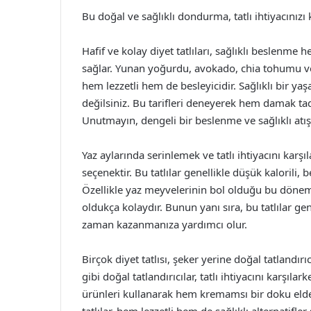
Bu doğal ve sağlıklı dondurma, tatlı ihtiyacınızı
Hafif ve kolay diyet tatlıları, sağlıklı beslenme h
sağlar. Yunan yoğurdu, avokado, chia tohumu ve 
hem lezzetli hem de besleyicidir. Sağlıklı bir y
değilsiniz. Bu tarifleri deneyerek hem damak tadı
Unutmayın, dengeli bir beslenme ve sağlıklı atıştı
Yaz aylarında serinlemek ve tatlı ihtiyacını karşı
seçenektir. Bu tatlılar genellikle düşük kalorili, b
Özellikle yaz meyvelerinin bol olduğu bu dönemd
oldukça kolaydır. Bunun yanı sıra, bu tatlılar ge
zaman kazanmanıza yardımcı olur.
Birçok diyet tatlısı, şeker yerine doğal tatlandır
gibi doğal tatlandırıcılar, tatlı ihtiyacını karşı
ürünleri kullanarak hem kremamsı bir doku elde e
tatlılar, hem lezzetli hem de sağlıklı alternatifler