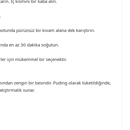
rın. İç kısmını bir kaba alın.
.
otunda pürüzsüz bir kıvam alana dek karıştırın.
ında en az 30 dakika soğutun.
rler için mükemmel bir seçenektir.
mından zengin bir besindir. Puding olarak tüketildiğinde,
atıştırmalık sunar.