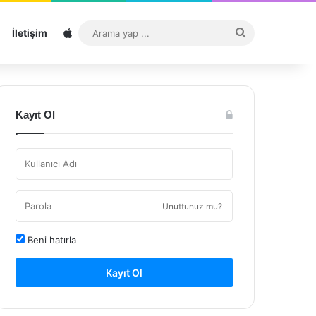
Sitemap
Arama
İletişim
yap
...
Kayıt Ol
Unuttunuz mu?
Beni hatırla
Kayıt Ol