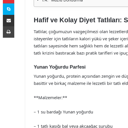
Skype
E-Posta ile paylaş
Hafif ve Kolay Diyet Tatlıları: S
Yazdır
Tatlılar, çoğumuzun vazgeçilmezi olan lezzetler
isteyenler için tatlıların kalori yükü ve şeker içe
tatlıları sayesinde hem sağlıklı hem de lezzetli
tatlı krizini bastıracak bazı pratik tarifleri ve ipu
Yunan Yoğurdu Parfesi
Yunan yoğurdu, protein açısından zengin ve düşük
basittir ve birkaç malzeme ile lezzetli bir tatlı eld
**Malzemeler:**
– 1 su bardağı Yunan yoğurdu
– 1 tatlı kaşığı bal veya akçaağaç şurubu