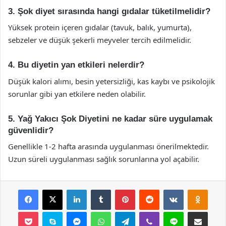
3. Şok diyet sırasında hangi gıdalar tüketilmelidir?
Yüksek protein içeren gıdalar (tavuk, balık, yumurta),
sebzeler ve düşük şekerli meyveler tercih edilmelidir.
4. Bu diyetin yan etkileri nelerdir?
Düşük kalori alımı, besin yetersizliği, kas kaybı ve psikolojik
sorunlar gibi yan etkilere neden olabilir.
5. Yağ Yakıcı Şok Diyetini ne kadar süre uygulamak
güvenlidir?
Genellikle 1-2 hafta arasında uygulanması önerilmektedir.
Uzun süreli uygulanması sağlık sorunlarına yol açabilir.
Facebook
X
LinkedIn
Tumblr
Pinterest
Reddit
VKontakte
Odnok
Pocket
Skype
Messenger
WhatsApp
Telegram
Viber
Line
E-Posta ile payla