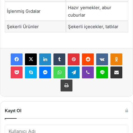
Hazır yemekler, abur
İşlenmiş Gıdalar
cuburlar
Şekerli Ürünler
Şekerli içecekler, tatlılar
Facebook
X
LinkedIn
Tumblr
Pinterest
Reddit
VKontakte
Odnok
Pocket
Skype
Messenger
WhatsApp
Telegram
Viber
Line
E-Posta ile payla
Yazdır
Kayıt Ol