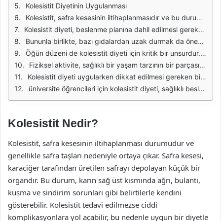
Kolesistit Diyetinin Uygulanması
Kolesistit, safra kesesinin iltihaplanmasıdır ve bu durum genellikle safra taşları ile ilişkilidir. Üniversite öğrencileri, sağlıklı bir diyetle bu durumu yönetebilir ve semptomları hafifletebilir. Kolesistit diyeti, yağda düşük, lif açısından zengin ve dengeli bir beslenme düzeni üzerine kuruludur. Özellikle hızlı yaşam tarzına sahip öğrenciler için, bu diyeti uygulamak başlangıçta zorlayıcı olabilir, ancak sağlıklı alışkanlıklar geliştirmek ve bu alışkanlıkları sürdürmek mümkündür.
Kolesistit diyeti, beslenme planına dahil edilmesi gereken bazı temel gıda gruplarını içerir. Sebzeler, meyveler, tam tahıllar, yağsız protein kaynakları ve sağlıklı yağlar bu diyetin temel taşlarıdır. Özellikle lif açısından zengin gıdalar, sindirim sistemini destekler ve safra kesesinin sağlığını korur. Öğrencilerin, bu gıdaları düzenli olarak tüketmeleri önemlidir.
Bununla birlikte, bazı gıdalardan uzak durmak da önemlidir. Yüksek yağ içeren, işlenmiş gıdalar, kızartmalar ve şekerli yiyecekler, kolesistit semptomlarını kötüleştirebilir. Öğrencilerin bu tür gıdalardan kaçınmaları ve bunların yerine daha sağlıklı alternatifler seçmeleri önerilir. Düşük yağlı süt ürünleri, kaliteli protein kaynakları ve taze sebzeler tercih edilmelidir.
Öğün düzeni de kolesistit diyeti için kritik bir unsurdur. Öğrenciler, büyük ve ağır öğünler yerine daha küçük ve sık öğünler tüketmelidir. Bu, sindirimi kolaylaştırır ve safra kesesinin üzerindeki baskıyı azaltır. Ara öğünlerde meyve, yoğurt veya kuruyemiş gibi sağlıklı atıştırmalıklar tercih edilebilir. Ayrıca, yeterli su tüketimi de son derece önemlidir.
Fiziksel aktivite, sağlıklı bir yaşam tarzının bir parçasıdır ve kolesistit diyeti ile birlikte uygulanmalıdır. Üniversite öğrencileri, düzenli egzersiz yaparak metabolizmalarını hızlandırabilir ve genel sağlıklarını iyileştirebilir. Yürüyüş, bisiklet sürme veya spor salonunda yapılan hafif egzersizler, öğrencilerin hem fiziksel hem de zihinsel sağlığını destekleyecektir.
Kolesistit diyeti uygularken dikkat edilmesi gereken bir diğer önemli nokta ise stres yönetimidir. Stres, sindirim sistemini olumsuz etkileyebilir ve semptomları artırabilir. Meditasyon, yoga veya derin nefes alma teknikleri gibi stres azaltıcı yöntemler, öğrencilerin ruh halini iyileştirebilir ve genel sağlığı destekleyebilir.
üniversite öğrencileri için kolesistit diyeti, sağlıklı beslenme alışkanlıkları geliştirmek için bir fırsattır. Bu diyetin uygulanması, sadece kolesistiti yönetmekle kalmaz, aynı zamanda uzun vadeli sağlık hedeflerine ulaşmalarına yardımcı olur. Sağlıklı bir yaşam tarzı benimsemek, öğrencilerin akademik performanslarını da olumlu yönde etkileyebilir.
Kolesistit Nedir?
Kolesistit, safra kesesinin iltihaplanması durumudur ve
genellikle safra taşları nedeniyle ortaya çıkar. Safra kesesi,
karaciğer tarafından üretilen safrayı depolayan küçük bir
organdır. Bu durum, karın sağ üst kısmında ağrı, bulantı,
kusma ve sindirim sorunları gibi belirtilerle kendini
gösterebilir. Kolesistit tedavi edilmezse ciddi
komplikasyonlara yol açabilir, bu nedenle uygun bir diyetle