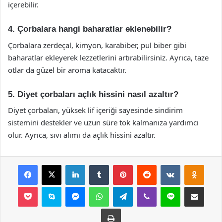
içerebilir.
4. Çorbalara hangi baharatlar eklenebilir?
Çorbalara zerdeçal, kimyon, karabiber, pul biber gibi
baharatlar ekleyerek lezzetlerini artırabilirsiniz. Ayrıca, taze
otlar da güzel bir aroma katacaktır.
5. Diyet çorbaları açlık hissini nasıl azaltır?
Diyet çorbaları, yüksek lif içeriği sayesinde sindirim
sistemini destekler ve uzun süre tok kalmanıza yardımcı
olur. Ayrıca, sıvı alımı da açlık hissini azaltır.
Facebook
X
LinkedIn
Tumblr
Pinterest
Reddit
VKontakte
Odnok
Pocket
Skype
Messenger
WhatsApp
Telegram
Viber
Line
E-Posta ile payla
Yazdır