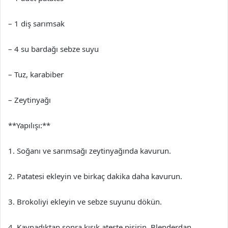
– 1 diş sarımsak
– 4 su bardağı sebze suyu
– Tuz, karabiber
– Zeytinyağı
**Yapılışı:**
1. Soğanı ve sarımsağı zeytinyağında kavurun.
2. Patatesi ekleyin ve birkaç dakika daha kavurun.
3. Brokoliyi ekleyin ve sebze suyunu dökün.
4. Kaynadıktan sonra kısık ateşte pişirin. Blenderdan