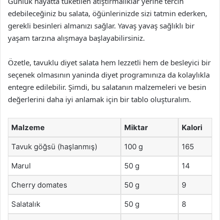
Günlük hayatta tüketilen atıştırmalıklar yerine tercih
edebileceğiniz bu salata, öğünlerinizde sizi tatmin ederken,
gerekli besinleri almanızı sağlar. Yavaş yavaş sağlıklı bir
yaşam tarzına alışmaya başlayabilirsiniz.
Özetle, tavuklu diyet salata hem lezzetli hem de besleyici bir
seçenek olmasının yaninda diyet programınıza da kolaylıkla
entegre edilebilir. Şimdi, bu salatanın malzemeleri ve besin
değerlerini daha iyi anlamak için bir tablo oluşturalım.
Malzeme
Miktar
Kalori
Tavuk göğsü (haşlanmış)
100 g
165
Marul
50 g
14
Cherry domates
50 g
9
Salatalık
50 g
8