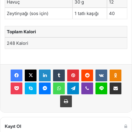
Havuç
30 g
12
Zeytinyağı (sos için)
1 tatlı kaşığı
40
Toplam Kalori
248 Kalori
Facebook
X
LinkedIn
Tumblr
Pinterest
Reddit
VKontakte
Odnok
Pocket
Skype
Messenger
WhatsApp
Telegram
Viber
Line
E-Posta ile payla
Yazdır
Kayıt Ol