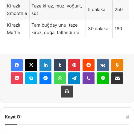
Kirazlı
Taze kiraz, muz, yoğurt,
5 dakika
250
Smoothie
süt
Kirazlı
Tam buğday unu, taze
30 dakika
180
Muffin
kiraz, doğal tatlandırıcı
Facebook
X
LinkedIn
Tumblr
Pinterest
Reddit
VKontakte
Odnok
Pocket
Skype
Messenger
WhatsApp
Telegram
Viber
Line
E-Posta ile payla
Yazdır
Kayıt Ol