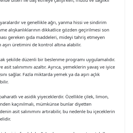
ide ülseri ile baş etmeye çalışırken, mutlu ve sağlıklı
yaralardır ve genellikle ağrı, yanma hissi ve sindirim
nme alışkanlıklarının dikkatlice gözden geçirilmesi son
lması gereken gıda maddeleri, mideyi tahriş etmeyen
 aşırı üretimini de kontrol altına alabilir.
cak şekilde düzenli bir beslenme programı uygulamalıdır.
 asit salınımını azaltır. Ayrıca, yemeklerin yavaş ve iyice
ını sağlar. Fazla miktarda yemek ya da aşırı açlık
ilir.
aharatlı ve asidik yiyeceklerdir. Özellikle çilek, limon,
minden kaçınılmalı, mümkünse bunlar diyetten
denin asit salınımını artırabilir, bu nedenle bu içeceklerin
lidir.