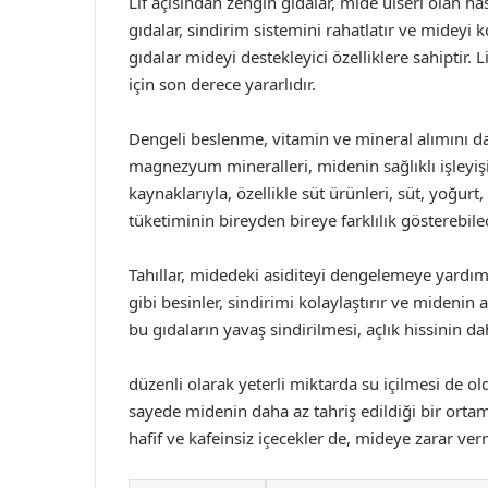
Lif açısından zengin gıdalar, mide ülseri olan has
gıdalar, sindirim sistemini rahatlatır ve mideyi k
gıdalar mideyi destekleyici özelliklere sahiptir. L
için son derece yararlıdır.
Dengeli beslenme, vitamin ve mineral alımını da i
magnezyum mineralleri, midenin sağlıklı işleyişi i
kaynaklarıyla, özellikle süt ürünleri, süt, yoğurt
tüketiminin bireyden bireye farklılık gösterebi
Tahıllar, midedeki asiditeyi dengelemeye yardımc
gibi besinler, sindirimi kolaylaştırır ve midenin
bu gıdaların yavaş sindirilmesi, açlık hissinin d
düzenli olarak yeterli miktarda su içilmesi de ol
sayede midenin daha az tahriş edildiği bir ortam 
hafif ve kafeinsiz içecekler de, mideye zarar verm