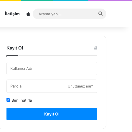
Sitemap
Arama
İletişim
yap
...
Kayıt Ol
Unuttunuz mu?
Beni hatırla
Kayıt Ol