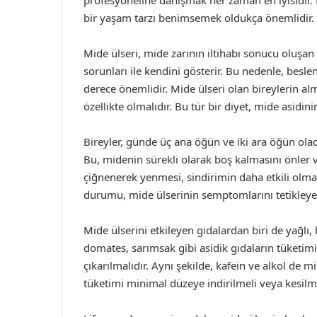
profesyoneline danışmak her zaman en iyisidir. M
bir yaşam tarzı benimsemek oldukça önemlidir.
Mide ülseri, mide zarının iltihabı sonucu oluşan 
sorunları ile kendini gösterir. Bu nedenle, besle
derece önemlidir. Mide ülseri olan bireylerin a
özellikte olmalıdır. Bu tür bir diyet, mide asidinin
Bireyler, günde üç ana öğün ve iki ara öğün ola
Bu, midenin sürekli olarak boş kalmasını önler ve
çiğnenerek yenmesi, sindirimin daha etkili olmas
durumu, mide ülserinin semptomlarını tetikleyeb
Mide ülserini etkileyen gıdalardan biri de yağlı, b
domates, sarımsak gibi asidik gıdaların tüketi
çıkarılmalıdır. Aynı şekilde, kafein ve alkol de mi
tüketimi minimal düzeye indirilmeli veya kesilme