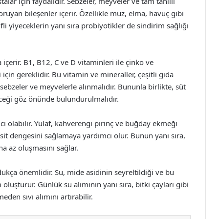
talar için faydalıdır. Sebzeler, meyveler ve tam tahıllı
oruyan bileşenler içerir. Özellikle muz, elma, havuç gibi
ifli yiyeceklerin yanı sıra probiyotikler de sindirim sağlığı
çerir. B1, B12, C ve D vitaminleri ile çinko ve
çin gereklidir. Bu vitamin ve mineraller, çeşitli gıda
, sebzeler ve meyvelerle alınmalıdır. Bununla birlikte, süt
leceği göz önünde bulundurulmalıdır.
ı olabilir. Yulaf, kahverengi pirinç ve buğday ekmeği
 asit dengesini sağlamaya yardımcı olur. Bunun yanı sıra,
aha az oluşmasını sağlar.
dukça önemlidir. Su, mide asidinin seyreltildiği ve bu
oluşturur. Günlük su alımının yanı sıra, bitki çayları gibi
eden sıvı alımını artırabilir.