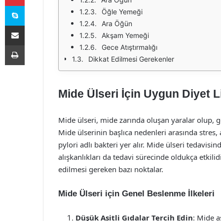
Skype
Öğle Yemeği
Ara Öğün
E-Posta ile paylaş
Akşam Yemeği
Yazdır
Gece Atıştırmalığı
Dikkat Edilmesi Gerekenler
Mide Ülseri İçin Uygun Diyet L
Mide ülseri, mide zarında oluşan yaralar olup, g
Mide ülserinin başlıca nedenleri arasında stres, 
pylori adlı bakteri yer alır. Mide ülseri tedavisi
alışkanlıkları da tedavi sürecinde oldukça etkilidi
edilmesi gereken bazı noktalar.
Mide Ülseri için Genel Beslenme İlkeleri
Düşük Asitli Gıdalar Tercih Edin
: Mide a