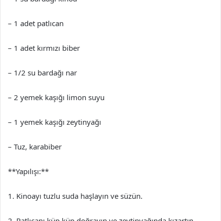
– 1 adet patlıcan
– 1 adet kırmızı biber
– 1/2 su bardağı nar
– 2 yemek kaşığı limon suyu
– 1 yemek kaşığı zeytinyağı
– Tuz, karabiber
**Yapılışı:**
1. Kinoayı tuzlu suda haşlayın ve süzün.
2. Patlıcanı küp küp doğrayın ve zeytinyağında kızartın.