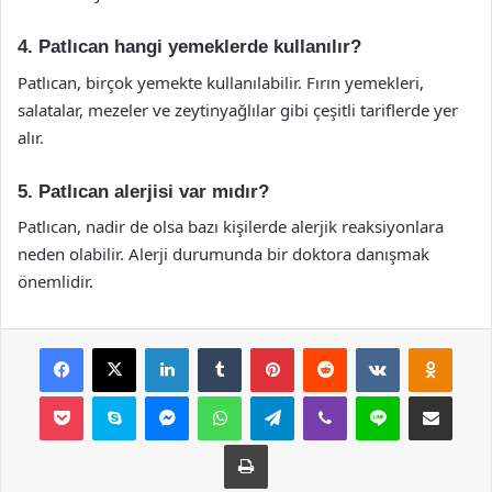
4. Patlıcan hangi yemeklerde kullanılır?
Patlıcan, birçok yemekte kullanılabilir. Fırın yemekleri,
salatalar, mezeler ve zeytinyağlılar gibi çeşitli tariflerde yer
alır.
5. Patlıcan alerjisi var mıdır?
Patlıcan, nadir de olsa bazı kişilerde alerjik reaksiyonlara
neden olabilir. Alerji durumunda bir doktora danışmak
önemlidir.
Facebook
X
LinkedIn
Tumblr
Pinterest
Reddit
VKontakte
Odnok
Pocket
Skype
Messenger
WhatsApp
Telegram
Viber
Line
E-Posta ile payla
Yazdır