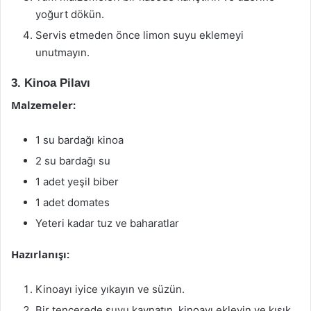
yoğurt dökün.
Servis etmeden önce limon suyu eklemeyi
unutmayın.
3. Kinoa Pilavı
Malzemeler:
1 su bardağı kinoa
2 su bardağı su
1 adet yeşil biber
1 adet domates
Yeteri kadar tuz ve baharatlar
Hazırlanışı:
Kinoayı iyice yıkayın ve süzün.
Bir tencerede suyu kaynatın, kinoayı ekleyin ve kısık