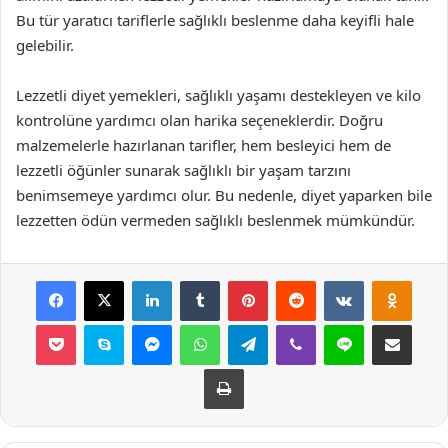
Bu tür yaratıcı tariflerle sağlıklı beslenme daha keyifli hale
gelebilir.
Lezzetli diyet yemekleri, sağlıklı yaşamı destekleyen ve kilo
kontrolüne yardımcı olan harika seçeneklerdir. Doğru
malzemelerle hazırlanan tarifler, hem besleyici hem de
lezzetli öğünler sunarak sağlıklı bir yaşam tarzını
benimsemeye yardımcı olur. Bu nedenle, diyet yaparken bile
lezzetten ödün vermeden sağlıklı beslenmek mümkündür.
Facebook
X
LinkedIn
Tumblr
Pinterest
Reddit
VKontakte
Odnok
Pocket
Skype
Messenger
WhatsApp
Telegram
Viber
Line
E-Posta ile payla
Yazdır