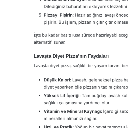
Dilediğiniz baharatları ekleyerek lezzetini a
Pizzayı Pişirin:
Hazırladığınız lavaşı önced
pişirin. Bu işlem, pizzanın çıtır çıtır olması
İşte bu kadar basit! Kısa sürede hazırlayabileceğ
alternatifi sunar.
Lavaşta Diyet Pizza’nın Faydaları
Lavaşta diyet pizza, sağlıklı bir yaşam tarzını b
Düşük Kalori:
Lavash, geleneksel pizza ha
diyet yaparken bile pizzanın tadını çıkarabi
Yüksek Lif İçeriği:
Tam buğday lavash kullan
sağlıklı çalışmasına yardımcı olur.
Vitamin ve Mineral Kaynağı:
İçerdiği seb
mineralleri almanızı sağlar.
Hızlı ve Pratik:
Yoğun bir hayat temposu içi