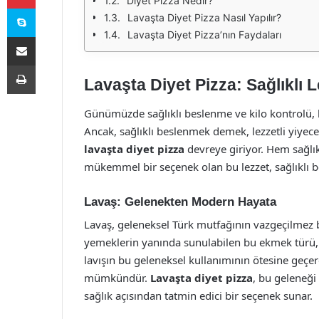
Diyet Pizza Nedir?
Skype
Lavaşta Diyet Pizza Nasıl Yapılır?
Lavaşta Diyet Pizza’nın Faydaları
E-Posta ile paylaş
Yazdır
Lavaşta Diyet Pizza: Sağlıklı 
Günümüzde sağlıklı beslenme ve kilo kontrolü, bi
Ancak, sağlıklı beslenmek demek, lezzetli yiye
lavaşta diyet pizza
devreye giriyor. Hem sağlık
mükemmel bir seçenek olan bu lezzet, sağlıklı b
Lavaş: Gelenekten Modern Hayata
Lavaş, geleneksel Türk mutfağının vazgeçilmez bi
yemeklerin yanında sunulabilen bu ekmek türü, ö
lavışın bu geleneksel kullanımının ötesine geçere
mümkündür.
Lavaşta diyet pizza
, bu geleneği
sağlık açısından tatmin edici bir seçenek sunar.