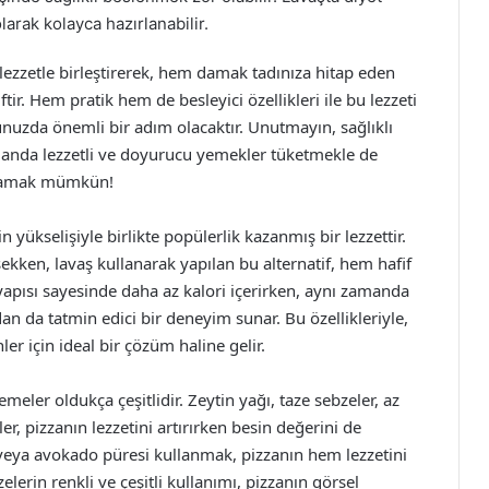
olarak kolayca hazırlanabilir.
 lezzetle birleştirerek, hem damak tadınıza hitap eden
r. Hem pratik hem de besleyici özellikleri ile bu lezzeti
unuzda önemli bir adım olacaktır. Unutmayın, sağlıklı
anda lezzetli ve doyurucu yemekler tüketmekle de
sağlamak mümkün!
n yükselişiyle birlikte popülerlik kazanmış bir lezzettir.
ekken, lavaş kullanarak yapılan bu alternatif, hem hafif
yapısı sayesinde daha az kalori içerirken, aynı zamanda
dan da tatmin edici bir deneyim sunar. Bu özellikleriyle,
er için ideal bir çözüm haline gelir.
eler oldukça çeşitlidir. Zeytin yağı, taze sebzeler, az
ler, pizzanın lezzetini artırırken besin değerini de
 veya avokado püresi kullanmak, pizzanın hem lezzetini
elerin renkli ve çeşitli kullanımı, pizzanın görsel