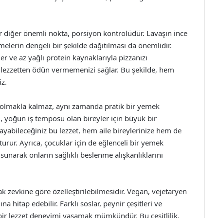
r diğer önemli nokta, porsiyon kontrolüdür. Lavaşın ince
melerin dengeli bir şekilde dağıtılması da önemlidir.
r ve az yağlı protein kaynaklarıyla pizzanızı
 lezzetten ödün vermemenizi sağlar. Bu şekilde, hem
iz.
tif olmakla kalmaz, aynı zamanda pratik bir yemek
i, yoğun iş temposu olan bireyler için büyük bir
ayabileceğiniz bu lezzet, hem aile bireylerinize hem de
turur. Ayrıca, çocuklar için de eğlenceli bir yemek
de sunarak onların sağlıklı beslenme alışkanlıklarını
mak zevkine göre özelleştirilebilmesidir. Vegan, vejetaryen
 hitap edebilir. Farklı soslar, peynir çeşitleri ve
ı bir lezzet deneyimi yaşamak mümkündür. Bu çeşitlilik,