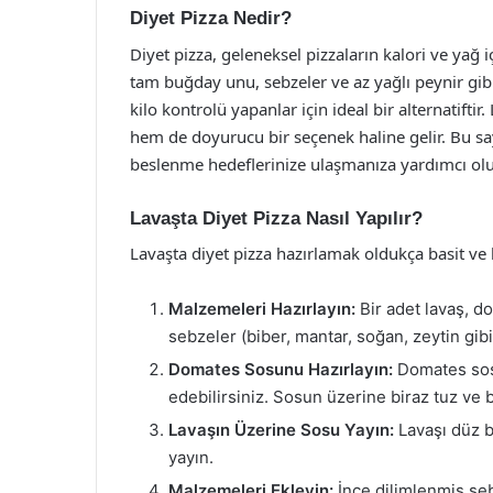
Diyet Pizza Nedir?
Diyet pizza, geleneksel pizzaların kalori ve yağ i
tam buğday unu, sebzeler ve az yağlı peynir gibi
kilo kontrolü yapanlar için ideal bir alternatifti
hem de doyurucu bir seçenek haline gelir. Bu s
beslenme hedeflerinize ulaşmanıza yardımcı olu
Lavaşta Diyet Pizza Nasıl Yapılır?
Lavaşta diyet pizza hazırlamak oldukça basit ve hı
Malzemeleri Hazırlayın:
Bir adet lavaş, do
sebzeler (biber, mantar, soğan, zeytin gibi)
Domates Sosunu Hazırlayın:
Domates sos
edebilirsiniz. Sosun üzerine biraz tuz ve
Lavaşın Üzerine Sosu Yayın:
Lavaşı düz b
yayın.
Malzemeleri Ekleyin:
İnce dilimlenmiş sebz