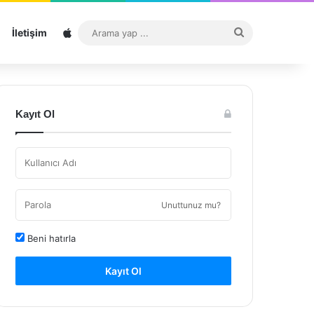
Sitemap
Arama
İletişim
yap
...
Kayıt Ol
Unuttunuz mu?
Beni hatırla
Kayıt Ol