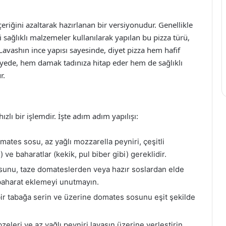
çeriğini azaltarak hazırlanan bir versiyonudur. Genellikle
 sağlıklı malzemeler kullanılarak yapılan bu pizza türü,
r. Lavashın ince yapısı sayesinde, diyet pizza hem hafif
ayede, hem damak tadınıza hitap eder hem de sağlıklı
r.
zlı bir işlemdir. İşte adım adım yapılışı:
mates sosu, az yağlı mozzarella peyniri, çeşitli
 ve baharatlar (kekik, pul biber gibi) gereklidir.
unu, taze domateslerden veya hazır soslardan elde
 baharat eklemeyi unutmayın.
ir tabağa serin ve üzerine domates sosunu eşit şekilde
eleri ve az yağlı peyniri lavaşın üzerine yerleştirin.