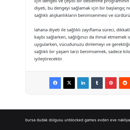
için dengeli ve çeşitli bir beslenme programının y
diyeti, bu dengeyi sağlamak için bir başlangıç no
sağlıklı alışkanlıkların benimsenmesi ve sürdürül
lahana diyeti ile sağlıklı zayıflama süreci, dikkat
kaybı sağlarken, sağlığınızı da ihmal etmemek i
uygularken, vücudunuzu dinlemeyi ve gerektiğ
sağlıklı bir yaşam tarzı benimsemek, sadece ki
iyileştirecektir.
Facebook
X
LinkedIn
Tumblr
Pintere
bursa dudak dolgusu
unblocked games
evden eve nakliya