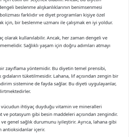
in dengeli beslenme alışkanlıklarının benimsenmesi
olizması farklıdır ve diyet programları kişiye özel
ak için, bir beslenme uzmanı ile çalışmak en iyi yoldur.
raç olarak kullanılabilir. Ancak, her zaman dengeli ve
lmemelidir. Sağlıklı yaşam için doğru adımları atmayı
bir zayıflama yöntemidir. Bu diyetin temel prensibi,
 gıdaların tüketilmesidir. Lahana, lif açısından zengin bir
ndirim sistemine de fayda sağlar. Bu diyeti uygulayanlar,
lirtmektedirler.
, vücudun ihtiyaç duyduğu vitamin ve mineralleri
lat ve potasyum gibi besin maddeleri açısından zengindir.
 ve genel sağlık durumunu iyileştirir. Ayrıca, lahana gibi
 antioksidanlar içerir.