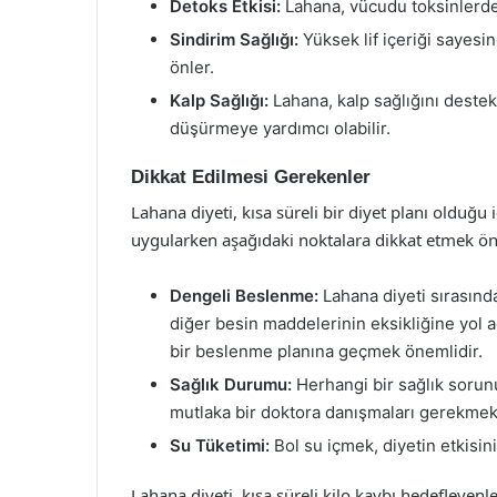
Detoks Etkisi:
Lahana, vücudu toksinlerden
Sindirim Sağlığı:
Yüksek lif içeriği sayesi
önler.
Kalp Sağlığı:
Lahana, kalp sağlığını destek
düşürmeye yardımcı olabilir.
Dikkat Edilmesi Gerekenler
Lahana diyeti, kısa süreli bir diyet planı olduğu
uygularken aşağıdaki noktalara dikkat etmek ön
Dengeli Beslenme:
Lahana diyeti sırasınd
diğer besin maddelerinin eksikliğine yol a
bir beslenme planına geçmek önemlidir.
Sağlık Durumu:
Herhangi bir sağlık sorun
mutlaka bir doktora danışmaları gerekmek
Su Tüketimi:
Bol su içmek, diyetin etkisin
Lahana diyeti, kısa süreli kilo kaybı hedefleyenler