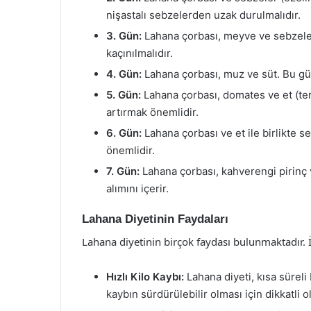
nişastalı sebzelerden uzak durulmalıdır.
3. Gün:
Lahana çorbası, meyve ve sebzeler
kaçınılmalıdır.
4. Gün:
Lahana çorbası, muz ve süt. Bu gün
5. Gün:
Lahana çorbası, domates ve et (terc
artırmak önemlidir.
6. Gün:
Lahana çorbası ve et ile birlikte s
önemlidir.
7. Gün:
Lahana çorbası, kahverengi pirinç v
alımını içerir.
Lahana Diyetinin Faydaları
Lahana diyetinin birçok faydası bulunmaktadır. İ
Hızlı Kilo Kaybı:
Lahana diyeti, kısa süreli 
kaybın sürdürülebilir olması için dikkatli o