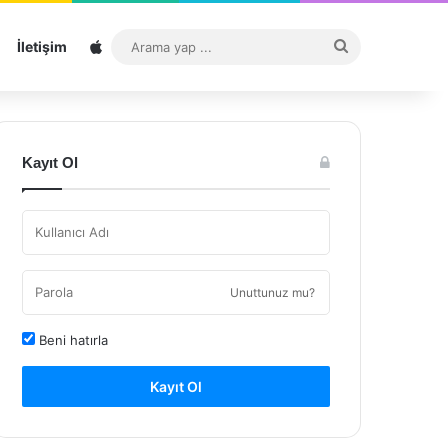
Sitemap
Arama
İletişim
yap
...
Kayıt Ol
Unuttunuz mu?
Beni hatırla
Kayıt Ol