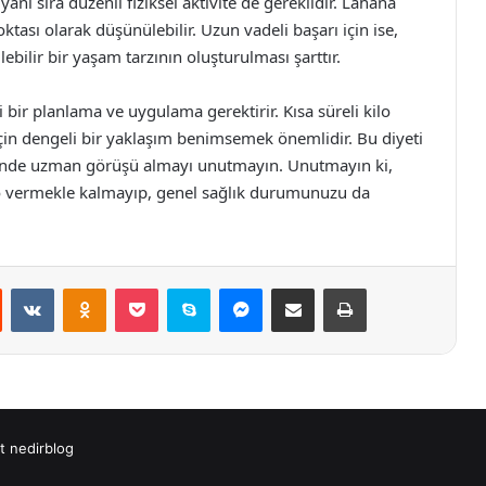
anı sıra düzenli fiziksel aktivite de gereklidir. Lahana
ktası olarak düşünülebilir. Uzun vadeli başarı için ise,
ebilir bir yaşam tarzının oluşturulması şarttır.
li bir planlama ve uygulama gerektirir. Kısa süreli kilo
çin dengeli bir yaklaşım benimsemek önemlidir. Bu diyeti
inde uzman görüşü almayı unutmayın. Unutmayın ki,
lo vermekle kalmayıp, genel sağlık durumunuzu da
st
Reddit
VKontakte
Odnoklassniki
Pocket
Skype
Messenger
E-Posta ile paylaş
Yazdır
t
nedirblog