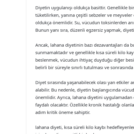
Diyetin uygulanışı oldukça basittir. Genellikle 
tüketilirken, yanına çeşitli sebzeler ve meyveler 
oldukça önemlidir. Su, vücudun toksinlerden arı
Bunun yanı sıra, düzenli egzersiz yapmak, diyetin 
Ancak, lahana diyetinin bazı dezavantajları da 
sunmamaktadır ve genellikle kısa süreli kilo kayb
beslenmek, vücudun ihtiyaç duyduğu diğer besin ö
belirli bir süreyle sınırlı tutulması ve sonrasın
Diyet sırasında yaşanabilecek olası yan etkiler a
alabilir. Bu nedenle, diyetin başlangıcında vü
önemlidir. Ayrıca, lahana diyetini uygulamadan
faydalı olacaktır. Özellikle kronik hastalığı olan
adım kritik öneme sahiptir.
lahana diyeti, kısa süreli kilo kaybı hedefleyenler