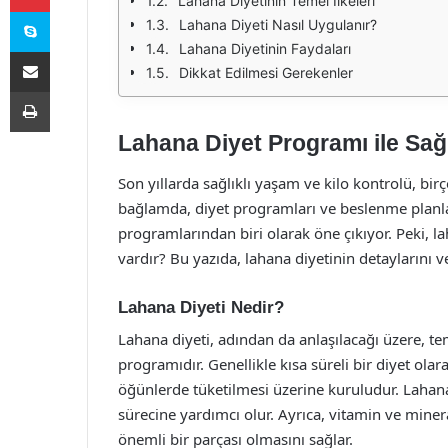
Lahana Diyetinin Temel İlkeleri
Skype
Lahana Diyeti Nasıl Uygulanır?
Lahana Diyetinin Faydaları
E-Posta ile paylaş
Dikkat Edilmesi Gerekenler
Yazdır
Lahana Diyet Programı ile Sağl
Son yıllarda sağlıklı yaşam ve kilo kontrolü, birç
bağlamda, diyet programları ve beslenme planlar
programlarından biri olarak öne çıkıyor. Peki, l
vardır? Bu yazıda, lahana diyetinin detaylarını ve
Lahana Diyeti Nedir?
Lahana diyeti, adından da anlaşılacağı üzere, t
programıdır. Genellikle kısa süreli bir diyet o
öğünlerde tüketilmesi üzerine kuruludur. Lahana,
sürecine yardımcı olur. Ayrıca, vitamin ve miner
önemli bir parçası olmasını sağlar.