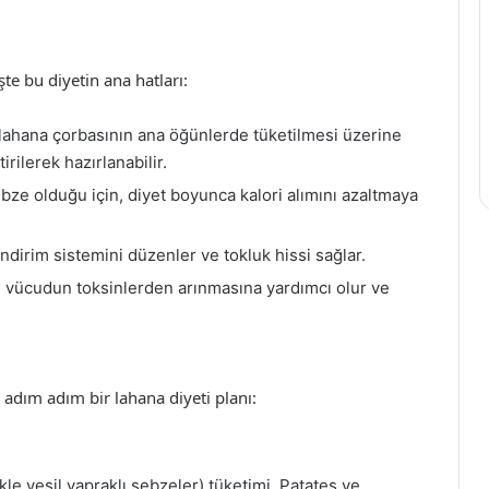
şte bu diyetin ana hatları:
 lahana çorbasının ana öğünlerde tüketilmesi üzerine
rilerek hazırlanabilir.
ebze olduğu için, diyet boyunca kalori alımını azaltmaya
indirim sistemini düzenler ve tokluk hissi sağlar.
, vücudun toksinlerden arınmasına yardımcı olur ve
e adım adım bir lahana diyeti planı:
le yeşil yapraklı sebzeler) tüketimi. Patates ve