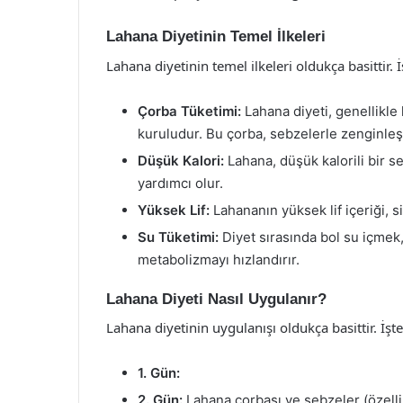
Lahana Diyetinin Temel İlkeleri
Lahana diyetinin temel ilkeleri oldukça basittir. İ
Çorba Tüketimi:
Lahana diyeti, genellikle
kuruludur. Bu çorba, sebzelerle zenginleşti
Düşük Kalori:
Lahana, düşük kalorili bir s
yardımcı olur.
Yüksek Lif:
Lahananın yüksek lif içeriği, s
Su Tüketimi:
Diyet sırasında bol su içmek
metabolizmayı hızlandırır.
Lahana Diyeti Nasıl Uygulanır?
Lahana diyetinin uygulanışı oldukça basittir. İşt
1. Gün:
2. Gün:
Lahana çorbası ve sebzeler (özellik