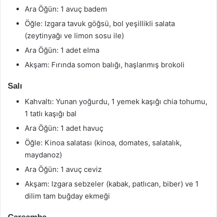
Ara Öğün: 1 avuç badem
Öğle: Izgara tavuk göğsü, bol yeşillikli salata
(zeytinyağı ve limon sosu ile)
Ara Öğün: 1 adet elma
Akşam: Fırında somon balığı, haşlanmış brokoli
Salı
Kahvaltı: Yunan yoğurdu, 1 yemek kaşığı chia tohumu,
1 tatlı kaşığı bal
Ara Öğün: 1 adet havuç
Öğle: Kinoa salatası (kinoa, domates, salatalık,
maydanoz)
Ara Öğün: 1 avuç ceviz
Akşam: Izgara sebzeler (kabak, patlıcan, biber) ve 1
dilim tam buğday ekmeği