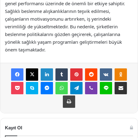
genel performansı üzerinde de önemli bir etkiye sahiptir.
Sağlıklı beslenme alışkanlıklarının teşvik edilmesi,
çalışanların motivasyonunu artırırken, iş yerindeki
verimliliği de yükseltmektedir. Bu nedenle, şirketlerin
beslenme politikalarını gözden geçirerek, çalışanlarına
yönelik sağlıklı yaşam programları geliştirmeleri büyük
önem taşımaktadır.
Facebook
X
LinkedIn
Tumblr
Pinterest
Reddit
VKontakte
Odnok
Pocket
Skype
Messenger
WhatsApp
Telegram
Viber
Line
E-Posta ile payla
Yazdır
Kayıt Ol