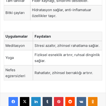
Tam tahıllar
Fiber kaynağı, sindirimi destekler.
Hidratasyon sağlar, anti-inflamatuar
Bitki çayları
özellikler taşır.
Uygulamalar
Faydaları
Meditasyon
Stresi azaltır, zihinsel rahatlama sağlar.
Fiziksel esneklik artırır, ruhsal dinginlik
Yoga
sağlar.
Nefes
Rahatlatır, zihinsel berraklığı artırır.
egzersizleri
Facebook
X
LinkedIn
Tumblr
Pinterest
Reddit
VKontakte
Odnok