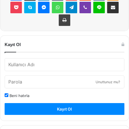
Pocket
Skype
Messenger
WhatsApp
Telegram
Viber
Line
E-Posta ile payla
Yazdır
Kayıt Ol
Unuttunuz mu?
Beni hatırla
Kayıt Ol