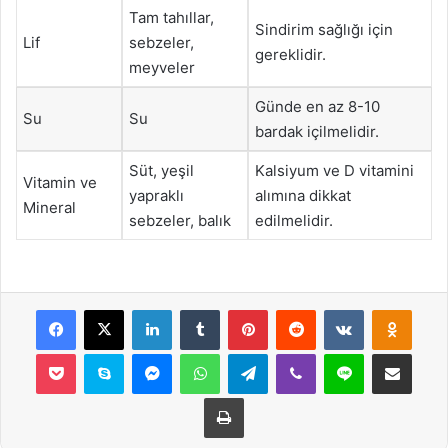
Tam tahıllar,
Sindirim sağlığı için
Lif
sebzeler,
gereklidir.
meyveler
Günde en az 8-10
Su
Su
bardak içilmelidir.
Süt, yeşil
Kalsiyum ve D vitamini
Vitamin ve
yapraklı
alımına dikkat
Mineral
sebzeler, balık
edilmelidir.
Facebook
X
LinkedIn
Tumblr
Pinterest
Reddit
VKontakte
Odnok
Pocket
Skype
Messenger
WhatsApp
Telegram
Viber
Line
E-Posta ile payla
Yazdır