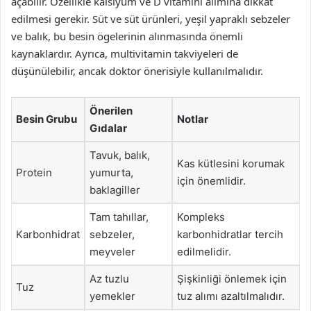
açabilir. Özellikle kalsiyum ve D vitamini alımına dikkat
edilmesi gerekir. Süt ve süt ürünleri, yeşil yapraklı sebzeler
ve balık, bu besin ögelerinin alınmasında önemli
kaynaklardır. Ayrıca, multivitamin takviyeleri de
düşünülebilir, ancak doktor önerisiyle kullanılmalıdır.
Önerilen
Besin Grubu
Notlar
Gıdalar
Tavuk, balık,
Kas kütlesini korumak
Protein
yumurta,
için önemlidir.
baklagiller
Tam tahıllar,
Kompleks
Karbonhidrat
sebzeler,
karbonhidratlar tercih
meyveler
edilmelidir.
Az tuzlu
Şişkinliği önlemek için
Tuz
yemekler
tuz alımı azaltılmalıdır.