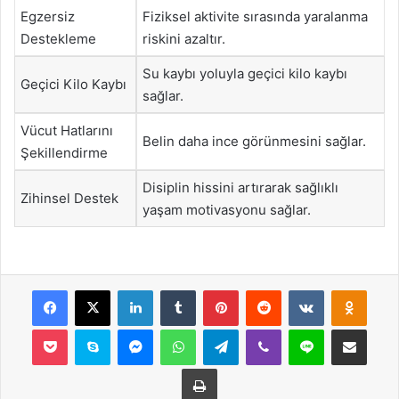
Egzersiz
Fiziksel aktivite sırasında yaralanma
Destekleme
riskini azaltır.
Su kaybı yoluyla geçici kilo kaybı
Geçici Kilo Kaybı
sağlar.
Vücut Hatlarını
Belin daha ince görünmesini sağlar.
Şekillendirme
Disiplin hissini artırarak sağlıklı
Zihinsel Destek
yaşam motivasyonu sağlar.
Facebook
X
LinkedIn
Tumblr
Pinterest
Reddit
VKontakte
Odnok
Pocket
Skype
Messenger
WhatsApp
Telegram
Viber
Line
E-Posta ile payla
Yazdır