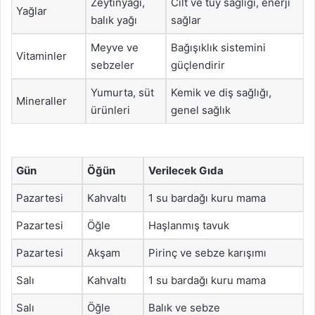
Zeytinyağı,
Cilt ve tüy sağlığı, enerji
Yağlar
balık yağı
sağlar
Meyve ve
Bağışıklık sistemini
Vitaminler
sebzeler
güçlendirir
Yumurta, süt
Kemik ve diş sağlığı,
Mineraller
ürünleri
genel sağlık
Gün
Öğün
Verilecek Gıda
Pazartesi
Kahvaltı
1 su bardağı kuru mama
Pazartesi
Öğle
Haşlanmış tavuk
Pazartesi
Akşam
Pirinç ve sebze karışımı
Salı
Kahvaltı
1 su bardağı kuru mama
Salı
Öğle
Balık ve sebze