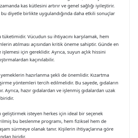
amanda kas kütlesini artırır ve genel sağlığı iyileştirir.
 bu diyetle birlikte uygulandığında daha etkili sonuçlar
 tüketimidir. Vücudun su ihtiyacını karşılamak, hem
erin atılması açısından kritik öneme sahiptir. Günde en
 işlemesi için gereklidir. Ayrıca, suyun açlık hissini
ştırmalardan kaçınılabilir.
n, yemeklerin hazırlanma şekli de önemlidir. Kızartma
irme yöntemleri tercih edilmelidir. Bu sayede, gıdaların
r. Ayrıca, hazır gıdalardan ve işlenmiş gıdalardan uzak
iridir.
 geliştirmek isteyen herkes için ideal bir seçenek
tirilmiş bu beslenme programı, hem fiziksel hem de
yaşam sürmeye olanak tanır. Kişilerin ihtiyaçlarına göre
ndan biridir.