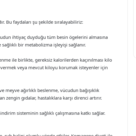
 Bu faydaları şu şekilde sıralayabiliriz:
udun ihtiyaç duyduğu tüm besin ögelerini almasına
sağlıklı bir metabolizma işleyişi sağlanır.
enme ile birlikte, gereksiz kalorilerden kaçınılması kilo
o vermek veya mevcut kiloyu korumak isteyenler için
ve meyve ağırlıklı beslenme, vücudun bağışıklık
 zengin gıdalar, hastalıklara karşı direnci artırır.
sindirim sisteminin sağlıklı çalışmasına katkı sağlar.
, ruh halini olumlu yönde etkiler. Komagene diyeti ile