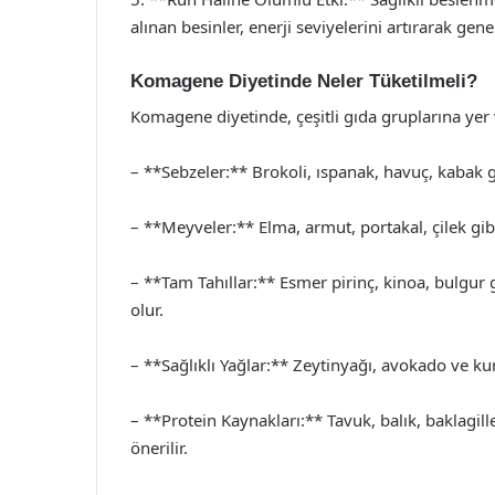
alınan besinler, enerji seviyelerini artırarak gene
Komagene Diyetinde Neler Tüketilmeli?
Komagene diyetinde, çeşitli gıda gruplarına yer ve
– **Sebzeler:** Brokoli, ıspanak, havuç, kabak gi
– **Meyveler:** Elma, armut, portakal, çilek gibi m
– **Tam Tahıllar:** Esmer pirinç, kinoa, bulgur g
olur.
– **Sağlıklı Yağlar:** Zeytinyağı, avokado ve kur
– **Protein Kaynakları:** Tavuk, balık, baklagille
önerilir.