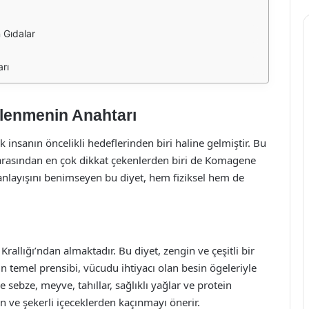
 Gıdalar
rı
slenmenin Anahtarı
nsanın öncelikli hedeflerinden biri haline gelmiştir. Bu
arasından en çok dikkat çekenlerden biri de Komagene
anlayışını benimseyen bu diyet, hem fiziksel hem de
llığı’ndan almaktadır. Bu diyet, zengin ve çeşitli bir
 temel prensibi, vücudu ihtiyacı olan besin ögeleriyle
e sebze, meyve, tahıllar, sağlıklı yağlar ve protein
an ve şekerli içeceklerden kaçınmayı önerir.