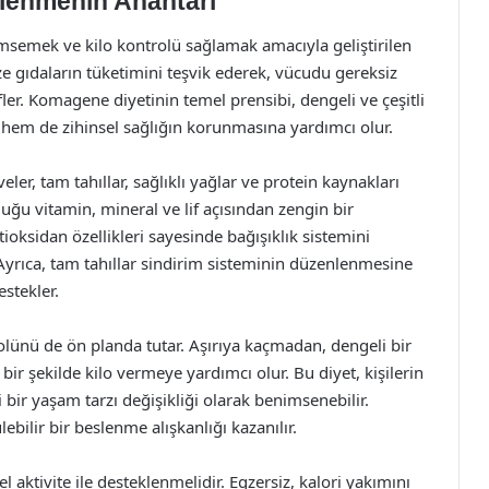
slenmenin Anahtarı
imsemek ve kilo kontrolü sağlamak amacıyla geliştirilen
e gıdaların tüketimini teşvik ederek, vücudu gereksiz
er. Komagene diyetinin temel prensibi, dengeli ve çeşitli
 hem de zihinsel sağlığın korunmasına yardımcı olur.
ler, tam tahıllar, sağlıklı yağlar ve protein kaynakları
uğu vitamin, mineral ve lif açısından zengin bir
ioksidan özellikleri sayesinde bağışıklık sistemini
 Ayrıca, tam tahıllar sindirim sisteminin düzenlenmesine
estekler.
ünü de ön planda tutar. Aşırıya kaçmadan, dengeli bir
bir şekilde kilo vermeye yardımcı olur. Bu diyet, kişilerin
li bir yaşam tarzı değişikliği olarak benimsenebilir.
ebilir bir beslenme alışkanlığı kazanılır.
 aktivite ile desteklenmelidir. Egzersiz, kalori yakımını