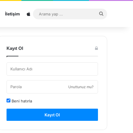
Sitemap
Arama
İletişim
yap
...
Kayıt Ol
Unuttunuz mu?
Beni hatırla
Kayıt Ol