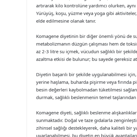
artırarak kilo kontrolüne yardımcı olurken, aynı z
Yürüyüş, koşu, yüzme veya yoga gibi aktiviteler,
elde edilmesine olanak tanır.
Komagene diyetinin bir diğer önemli yönü de su
metabolizmanın düzgün çalışması hem de toksinl
az 2-3 litre su içmek, vücudun sağlıklı bir şekilde
azaltma etkisi de bulunur; bu sayede gereksiz atı
Diyetin başarılı bir şekilde uygulanabilmesi içi
yerine haşlama, buharda pişirme veya fırında piş
besin değerleri kaybolmadan tüketilmesi sağlanı
durmak, sağlıklı beslenmenin temel taşlarından b
Komagene diyeti, sağlıklı beslenme alışkanlıkları
sunmaktadır. Doğal ve taze gıdalarla zenginleş
zihinsel sağlığı destekleyerek, daha kaliteli bir 
uyarlanabilmesi, bu diyetin en büyük avantajları