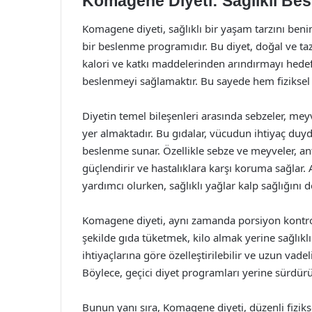
Komagene Diyeti: Sağlıklı Be
Komagene diyeti, sağlıklı bir yaşam tarzını ben
bir beslenme programıdır. Bu diyet, doğal ve taz
kalori ve katkı maddelerinden arındırmayı hedefl
beslenmeyi sağlamaktır. Bu sayede hem fiziksel
Diyetin temel bileşenleri arasında sebzeler, meyve
yer almaktadır. Bu gıdalar, vücudun ihtiyaç duyd
beslenme sunar. Özellikle sebze ve meyveler, ant
güçlendirir ve hastalıklara karşı koruma sağlar.
yardımcı olurken, sağlıklı yağlar kalp sağlığını d
Komagene diyeti, aynı zamanda porsiyon kontrol
şekilde gıda tüketmek, kilo almak yerine sağlıklı 
ihtiyaçlarına göre özelleştirilebilir ve uzun vade
Böylece, geçici diyet programları yerine sürdürül
Bunun yanı sıra, Komagene diyeti, düzenli fiziksel