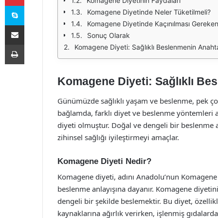
Komagene Diyetinin Faydaları
Skype
Komagene Diyetinde Neler Tüketilmeli?
Komagene Diyetinde Kaçınılması Gereken
E-Posta ile paylaş
Sonuç Olarak
Yazdır
Komagene Diyeti: Sağlıklı Beslenmenin Anahta
Komagene Diyeti: Sağlıklı Be
Günümüzde sağlıklı yaşam ve beslenme, pek çok i
bağlamda, farklı diyet ve beslenme yöntemleri 
diyeti olmuştur. Doğal ve dengeli bir beslenme 
zihinsel sağlığı iyileştirmeyi amaçlar.
Komagene Diyeti Nedir?
Komagene diyeti, adını Anadolu’nun Komagene Kra
beslenme anlayışına dayanır. Komagene diyetinin
dengeli bir şekilde beslemektir. Bu diyet, özellikl
kaynaklarına ağırlık verirken, işlenmiş gıdalard