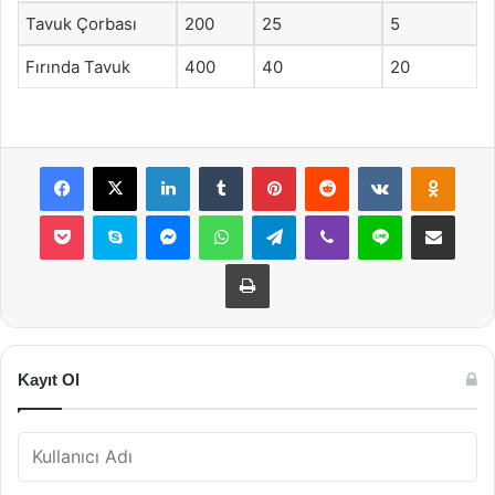
Tavuk Çorbası
200
25
5
Fırında Tavuk
400
40
20
Facebook
X
LinkedIn
Tumblr
Pinterest
Reddit
VKontakte
Odnok
Pocket
Skype
Messenger
WhatsApp
Telegram
Viber
Line
E-Posta ile payla
Yazdır
Kayıt Ol