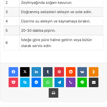
2
Zeytinyağında soğanı kavurun.
3
Doğranmış sebzeleri ekleyin ve sote edin.
4
Üzerine su ekleyin ve kaynamaya bırakın.
5
20-30 dakika pişirin.
İsteğe göre püre haline getirin veya bütün
6
olarak servis edin.
Facebook
X
LinkedIn
Tumblr
Pinterest
Reddit
VKontakte
Odnok
Pocket
Skype
Messenger
WhatsApp
Telegram
Viber
Line
E-Posta ile payla
Yazdır