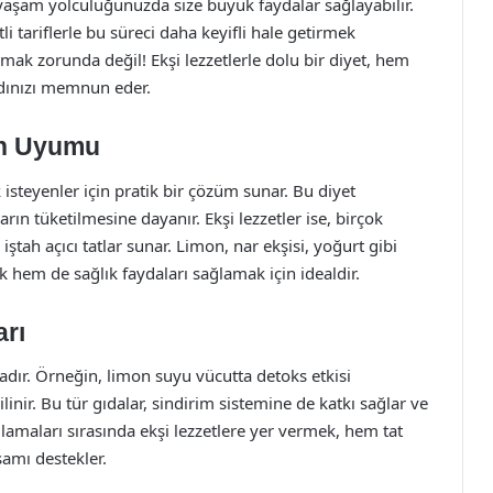
lı yaşam yolculuğunuzda size büyük faydalar sağlayabilir.
tli tariflerle bu süreci daha keyifli hale getirmek
ak zorunda değil! Ekşi lezzetlerle dolu bir diyet, hem
adınızı memnun eder.
in Uyumu
isteyenler için pratik bir çözüm sunar. Bu diyet
ların tüketilmesine dayanır. Ekşi lezzetler ise, birçok
ştah açıcı tatlar sunar. Limon, nar ekşisi, yoğurt gibi
k hem de sağlık faydaları sağlamak için idealdir.
arı
ladır. Örneğin, limon suyu vücutta detoks etkisi
bilinir. Bu tür gıdalar, sindirim sistemine de katkı sağlar ve
ulamaları sırasında ekşi lezzetlere yer vermek, hem tat
şamı destekler.