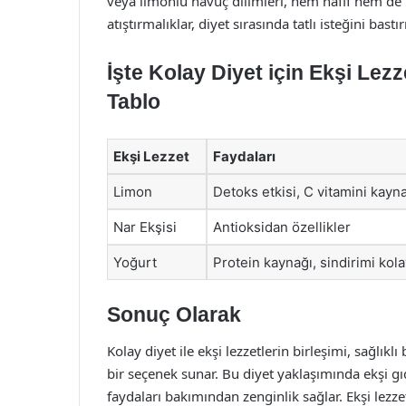
veya limonlu havuç dilimleri, hem hafif hem de be
atıştırmalıklar, diyet sırasında tatlı isteğini bas
İşte Kolay Diyet için Ekşi Lezz
Tablo
Ekşi Lezzet
Faydaları
Limon
Detoks etkisi, C vitamini kayn
Nar Ekşisi
Antioksidan özellikler
Yoğurt
Protein kaynağı, sindirimi kolay
Sonuç Olarak
Kolay diyet ile ekşi lezzetlerin birleşimi, sağl
bir seçenek sunar. Bu diyet yaklaşımında ekşi gı
faydaları bakımından zenginlik sağlar. Ekşi lezzet