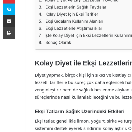
Skype
Ekşi Lezzetlerin Sağlık Faydaları
Kolay Diyet İçin Ekşi Tarifler
E-Posta ile paylaş
Ekşi Gıdaların Kullanım Alanları
Yazdır
Ekşi Lezzetlerle Atıştırmalıklar
İşte Kolay Diyet için Ekşi Lezzetlerin Kullanım
Sonuç Olarak
Kolay Diyet ile Ekşi Lezzetleri
Diyet yapmak, birçok kişi için sıkıcı ve kısıtlayı
lezzetli tariflerle bu süreç çok daha eğlenceli hal
zenginleştirir hem de sağlıklı beslenme alışkanlıkl
süreçlerinde nasıl kullanılabileceğini ve bu lezz
Ekşi Tatların Sağlık Üzerindeki Etkileri
Ekşi tatlar, genellikle limon, yoğurt, sirke ve tur
sistemini destekleyerek sindirimi kolaylaştırır. Ö