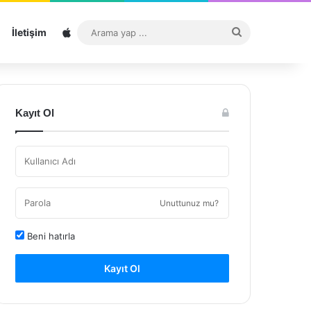
Sitemap
Arama
İletişim
yap
...
Kayıt Ol
Unuttunuz mu?
Beni hatırla
Kayıt Ol