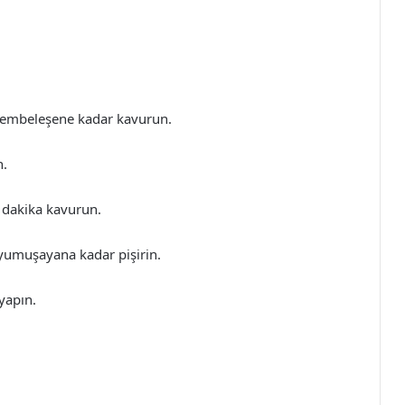
pembeleşene kadar kavurun.
n.
ç dakika kavurun.
 yumuşayana kadar pişirin.
 yapın.