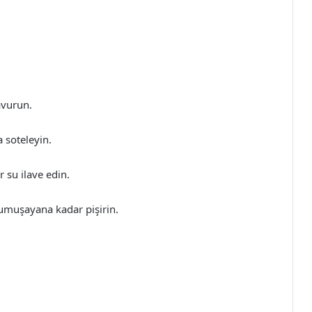
avurun.
a soteleyin.
 su ilave edin.
yumuşayana kadar pişirin.