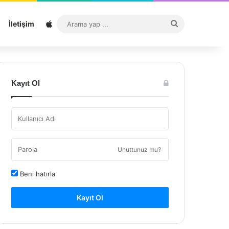
Sitemap
Arama
İletişim
yap
...
Kayıt Ol
Unuttunuz mu?
Beni hatırla
Kayıt Ol