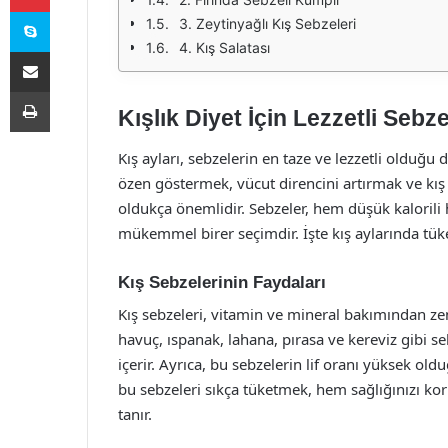
Skype
3. Zeytinyağlı Kış Sebzeleri
4. Kış Salatası
E-Posta ile paylaş
Yazdır
Kışlık Diyet İçin Lezzetli Sebz
Kış ayları, sebzelerin en taze ve lezzetli olduğ
özen göstermek, vücut direncini artırmak ve kış 
oldukça önemlidir. Sebzeler, hem düşük kalorili h
mükemmel birer seçimdir. İşte kış aylarında tüket
Kış Sebzelerinin Faydaları
Kış sebzeleri, vitamin ve mineral bakımından zeng
havuç, ıspanak, lahana, pırasa ve kereviz gibi se
içerir. Ayrıca, bu sebzelerin lif oranı yüksek old
bu sebzeleri sıkça tüketmek, hem sağlığınızı ko
tanır.