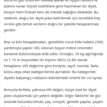
durumu gibi unsurları dikkate alarak en uygun beslenme
planını sunar. Kişisel özelliklere göre hazırlanan bir diyet,
bireyin hem fiziksel hem de mental sağlığını destekler. Bu
nedenle, doğru bir diyet planı belirlemek için öncelikle boy
ve kilo gibi temel verilerin doğru bir şekilde hesaplanması
gerekir.
Boy ve kilo hesaplamaları, genellikle vücut kitle indeksi (VKİ)
yardımıyla yapılır. VKİ, kilonun boyun metre cinsinden
karesine bölünmesiyle elde edilir. Örneğin, 70 kg ağırlığında
ve 1.75 m boyundaki bir kişinin VKİ’si 22.86 olarak
hesaplanır. VKİ değerine göre bireyler, zayıf, normal, fazla
kilolu veya obez kategorilerine ayrılabilir. Bu kategoriler,
diyetin başlangıç noktasını belirlemede önemli bir rol oynar.
Bununla birlikte, yalnızca VKİ değeri, kişiye özel bir diyet
planı oluşturmak için yeterli değildir. Diğer faktörler de göz
önünde bulundurulmalı; yaş, cinsiyet, genetik yapılar, yaşam