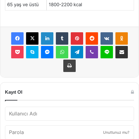
65 yaş ve üstü
1800-2200 kcal
Facebook
X
LinkedIn
Tumblr
Pinterest
Reddit
VKontakte
Odnok
Pocket
Skype
Messenger
WhatsApp
Telegram
Viber
Line
E-Posta ile payla
Yazdır
Kayıt Ol
Unuttunuz mu?