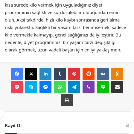
kısa sürede kilo vermek için uyguladığınız diyet
programının sağlıklı ve sürdürülebilir olduğundan emin
olun. Aksi takdirde, hızlı kilo kaybı sonrasında geri alma
riski yüksektir. Sağlıklı bir yaşam tarzı benimsemek, sadece
kilo vermekle kalmayıp, genel sağlığınızı da iyileştirir. Bu
nedenle, diyet programınızı bir yaşam tarzı değişikliği
olarak görmek, uzun vadeli başarı için en iyi yaklaşımdır.
Facebook
X
LinkedIn
Tumblr
Pinterest
Reddit
VKontakte
Odnok
Pocket
Skype
Messenger
WhatsApp
Telegram
Viber
Line
E-Posta ile payla
Yazdır
Kayıt Ol