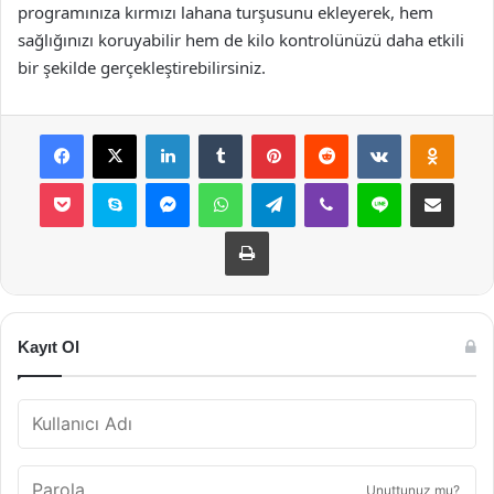
programınıza kırmızı lahana turşusunu ekleyerek, hem
sağlığınızı koruyabilir hem de kilo kontrolünüzü daha etkili
bir şekilde gerçekleştirebilirsiniz.
Facebook
X
LinkedIn
Tumblr
Pinterest
Reddit
VKontakte
Odnok
Pocket
Skype
Messenger
WhatsApp
Telegram
Viber
Line
E-Posta ile payla
Yazdır
Kayıt Ol
Unuttunuz mu?