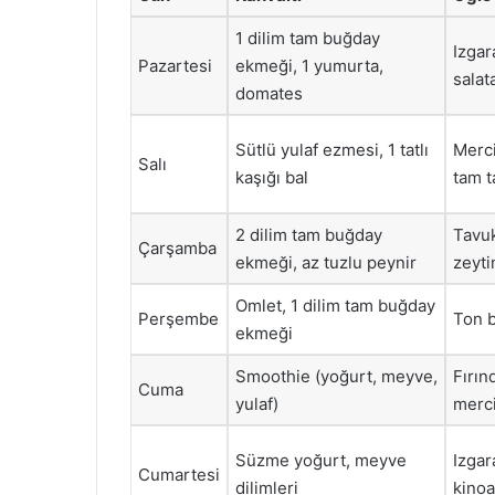
1 dilim tam buğday
Izgar
Pazartesi
ekmeği, 1 yumurta,
salat
domates
Sütlü yulaf ezmesi, 1 tatlı
Merc
Salı
kaşığı bal
tam t
2 dilim tam buğday
Tavuk
Çarşamba
ekmeği, az tuzlu peynir
zeyti
Omlet, 1 dilim tam buğday
Perşembe
Ton b
ekmeği
Smoothie (yoğurt, meyve,
Fırın
Cuma
yulaf)
merc
Süzme yoğurt, meyve
Izgar
Cumartesi
dilimleri
kinoa