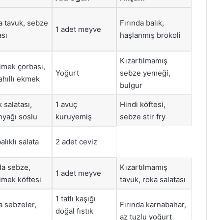
a tavuk, sebze
Fırında balık,
1 adet meyve
ası
haşlanmış brokoli
Kızartılmamış
imek çorbası,
Yoğurt
sebze yemeği,
ahıllı ekmek
bulgur
 salatası,
1 avuç
Hindi köftesi,
nyağı soslu
kuruyemiş
sebze stir fry
alıklı salata
2 adet ceviz
da sebze,
Kızartılmamış
1 adet meyve
imek köftesi
tavuk, roka salatası
1 tatlı kaşığı
a sebzeler,
Fırında karnabahar,
doğal fıstık
az tuzlu yoğurt