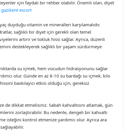
enler için faydalı bir rehber olabilir. Önemli olan, diyet
.
gazikent escort
iyaç duyduğu vitamin ve mineralleri karşılamalıdır.
ratlar, sağlıklı bir diyet için gerekli olan temel
viyelerini artırır ve tokluk hissi sağlar. Ayrıca, düzenli
stemini destekleyerek sağlıklı bir yaşam sürdürmeye
rli miktarda su içmek, hem vücudun hidrasyonunu sağlar
ımcı olur. Günde en az 8-10 su bardağı su içmek, kilo
hissini baskılayıcı etkisi olduğu için, gereksiz
e de dikkat etmelisiniz. Sabah kahvaltısını atlamak, gün
imlerini zorlaştırabilir. Bu nedenle, dengeli bir kahvaltı
e isteğini kontrol etmenize yardımcı olur. Ayrıca ara
ağlayabilir.