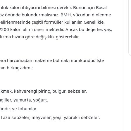
lük kalori ihtiyacını bilmesi gerekir. Bunun için Basal
 göz önünde bulundurmalısınız. BMH, vücudun dinlenme
lirlenmesinde çeşitli formüller kullanılır. Genellikle,
2200 kalori alımı önerilmektedir. Ancak bu değerler, yaş,
olizma hızına göre değişiklik gösterebilir.
, para harcamadan malzeme bulmak mümkündür. İşte
nın birkaç adımı:
ekmek, kahverengi pirinç, bulgur, sebzeler.
agiller, yumurta, yoğurt.
fındık ve tohumlar.
Taze sebzeler, meyveler, yeşil yapraklı sebzeler.