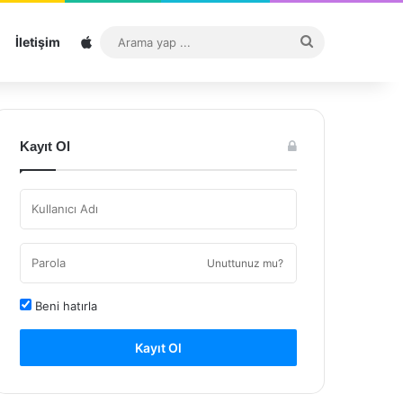
Sitemap
Arama
İletişim
yap
...
Kayıt Ol
Unuttunuz mu?
Beni hatırla
Kayıt Ol