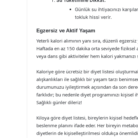
Su Tüketimine Dikkat:
Günlük su ihtiyacınızı karşıl
tokluk hissi verir.
Egzersiz ve Aktif Yaşam
Yeterli kalori alımının yanı sıra, düzenli egzers
Haftada en az 150 dakika orta seviyede fiziksel 
veya dans gibi aktiviteler hem kalori yakmanızı s
Kaloriye göre ücretsiz bir diyet listesi oluştur
alışkanlıkları ile sağlıklı bir yaşam tarzı benim
durumunuzu iyileştirmek açısından da son derece
farklıdır; bu nedenle diyet programınızı kişisel 
Sağlıklı günler dileriz!
Kiloya göre diyet listesi, bireylerin kişisel hede
beslenme planını ifade eder. Her bireyin metabol
diyetlerin de kişiselleştirilmesi oldukça önemlidir.