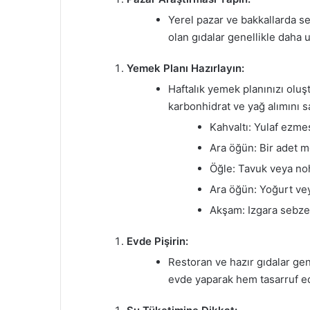
Yerel pazar ve bakkallarda s
olan gıdalar genellikle daha u
Yemek Planı Hazırlayın:
Haftalık yemek planınızı oluş
karbonhidrat ve yağ alımını sa
Kahvaltı: Yulaf ezmes
Ara öğün: Bir adet m
Öğle: Tavuk veya noh
Ara öğün: Yoğurt vey
Akşam: Izgara sebzel
Evde Pişirin:
Restoran ve hazır gıdalar gene
evde yaparak hem tasarruf ede