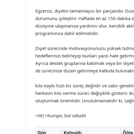
Egzersiz, diyetin tamamlayıcı bir parçasıdır. Düzen
durumunu iyileştirir. Haftada en az 150 dakika 
düzeyine ulaşmanıza yardımcı olur. Aerobik aktivi
programınıza dahil edilmelidir.
Diyet sürecinde motivasyonunuzu yüksek tutmak, 
hedeflerinizi belirleyip bunları yazılı hale geti
Ayrıca destek gruplarına katılmak veya bir diye
de sürecinize düzen getirmeye katkıda bulunabil
kilo kaybı hızlı bir süreç değildir ve sabır gerek
herkesin kilo verme süreci değişiklik gösterir. Bu
oluşturmak önemlidir. Unutulmamalıdır ki, sağlıkl
<td|>Kumpir, bol sebzeli
Gün
Kahvaltı
Öğle