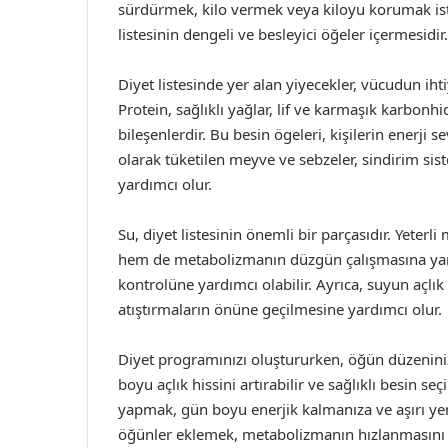
sürdürmek, kilo vermek veya kiloyu korumak istey
listesinin dengeli ve besleyici öğeler içermesidir
Diyet listesinde yer alan yiyecekler, vücudun iht
Protein, sağlıklı yağlar, lif ve karmaşık karbonhid
bileşenlerdir. Bu besin ögeleri, kişilerin enerji se
olarak tüketilen meyve ve sebzeler, sindirim si
yardımcı olur.
Su, diyet listesinin önemli bir parçasıdır. Yete
hem de metabolizmanın düzgün çalışmasına yard
kontrolüne yardımcı olabilir. Ayrıca, suyun açlık 
atıştırmaların önüne geçilmesine yardımcı olur.
Diyet programınızı oluştururken, öğün düzeniniz
boyu açlık hissini artırabilir ve sağlıklı besin seç
yapmak, gün boyu enerjik kalmanıza ve aşırı yem
öğünler eklemek, metabolizmanın hızlanmasını s