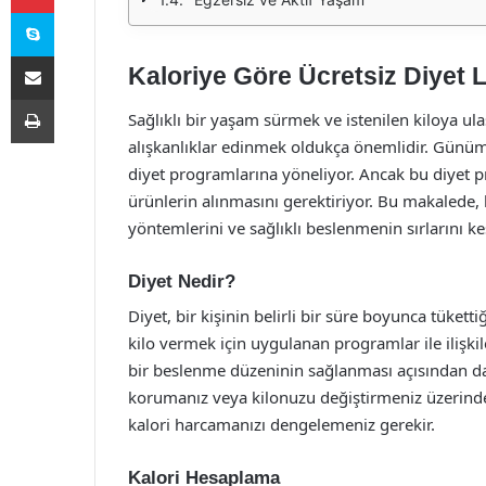
Skype
E-Posta ile paylaş
Kaloriye Göre Ücretsiz Diyet L
Yazdır
Sağlıklı bir yaşam sürmek ve istenilen kiloya ul
alışkanlıklar edinmek oldukça önemlidir. Günümüz
diyet programlarına yöneliyor. Ancak bu diyet pr
ürünlerin alınmasını gerektiriyor. Bu makalede, k
yöntemlerini ve sağlıklı beslenmenin sırlarını k
Diyet Nedir?
Diyet, bir kişinin belirli bir süre boyunca tüketti
kilo vermek için uygulanan programlar ile ilişki
bir beslenme düzeninin sağlanması açısından da
korumanız veya kilonuzu değiştirmeniz üzerinde 
kalori harcamanızı dengelemeniz gerekir.
Kalori Hesaplama