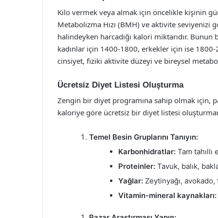
Kilo vermek veya almak için öncelikle kişinin gün
Metabolizma Hızı (BMH) ve aktivite seviyenizi
halindeyken harcadığı kalori miktarıdır. Bunun be
kadınlar için 1400-1800, erkekler için ise 1800-
cinsiyet, fiziki aktivite düzeyi ve bireysel metab
Ücretsiz Diyet Listesi Oluşturma
Zengin bir diyet programına sahip olmak için
kaloriye göre ücretsiz bir diyet listesi oluşturma
Temel Besin Gruplarını Tanıyın:
Karbonhidratlar:
Tam tahıllı 
Proteinler:
Tavuk, balık, bakl
Yağlar:
Zeytinyağı, avokado, 
Vitamin-mineral kaynakları:
Pazar Araştırması Yapın: