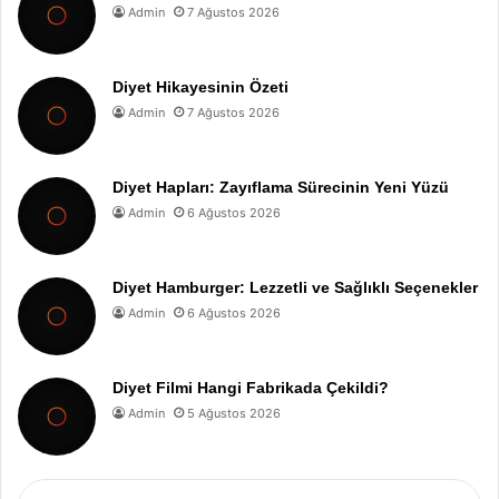
Admin
7 Ağustos 2026
Diyet Hikayesinin Özeti
Admin
7 Ağustos 2026
Diyet Hapları: Zayıflama Sürecinin Yeni Yüzü
Admin
6 Ağustos 2026
Diyet Hamburger: Lezzetli ve Sağlıklı Seçenekler
Admin
6 Ağustos 2026
Diyet Filmi Hangi Fabrikada Çekildi?
Admin
5 Ağustos 2026