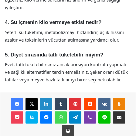
iyileştirir.
4. Su içmenin kilo vermeye etkisi nedir?
Yeterli su tüketimi, metabolizmayı hızlandırır, açlık hissini
azaltır ve toksinlerin vücuttan atılmasına yardımcı olur.
5. Diyet sırasında tatlı tüketebilir miyim?
Evet, tatlı tüketebilirsiniz ancak porsiyon kontrolü yapmalı
ve sağlıklı alternatifler tercih etmelisiniz. Şeker oranı düşük
tatlılar veya meyve bazlı tatlılar iyi birer seçenek olabilir.
Facebook
X
LinkedIn
Tumblr
Pinterest
Reddit
VKontakte
Odnok
Pocket
Skype
Messenger
WhatsApp
Telegram
Viber
Line
E-Posta ile payla
Yazdır