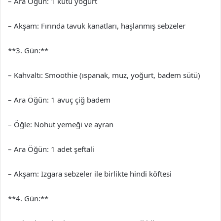
– Ara Öğün: 1 kutu yoğurt
– Akşam: Fırında tavuk kanatları, haşlanmış sebzeler
**3. Gün:**
– Kahvaltı: Smoothie (ıspanak, muz, yoğurt, badem sütü)
– Ara Öğün: 1 avuç çiğ badem
– Öğle: Nohut yemeği ve ayran
– Ara Öğün: 1 adet şeftali
– Akşam: Izgara sebzeler ile birlikte hindi köftesi
**4. Gün:**