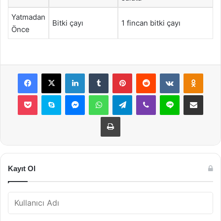
Yatmadan
Bitki çayı
1 fincan bitki çayı
Önce
Facebook
X
LinkedIn
Tumblr
Pinterest
Reddit
VKontakte
Odnok
Pocket
Skype
Messenger
WhatsApp
Telegram
Viber
Line
E-Posta ile payla
Yazdır
Kayıt Ol