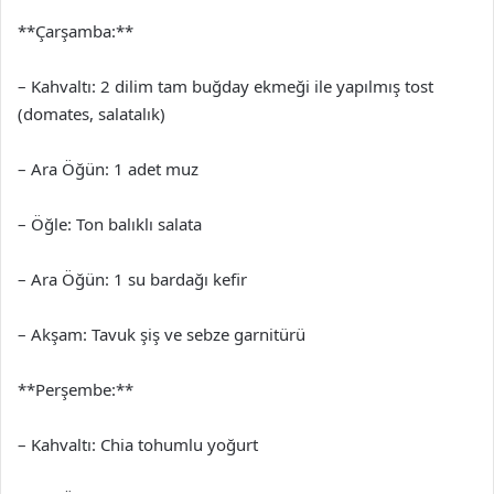
**Çarşamba:**
– Kahvaltı: 2 dilim tam buğday ekmeği ile yapılmış tost
(domates, salatalık)
– Ara Öğün: 1 adet muz
– Öğle: Ton balıklı salata
– Ara Öğün: 1 su bardağı kefir
– Akşam: Tavuk şiş ve sebze garnitürü
**Perşembe:**
– Kahvaltı: Chia tohumlu yoğurt