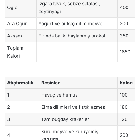
Izgara tavuk, sebze salatası,
Öğle
400
zeytinyağı
Ara Öğün
Yoğurt ve birkaç dilim meyve
200
Akşam
Fırında balık, haşlanmış brokoli
350
Toplam
1650
Kalori
Atıştırmalık
Besinler
Kalori
1
Havuç ve humus
100
2
Elma dilimleri ve fıstık ezmesi
180
3
Tam buğday krakerleri
120
Kuru meyve ve kuruyemiş
4
200
karışımı