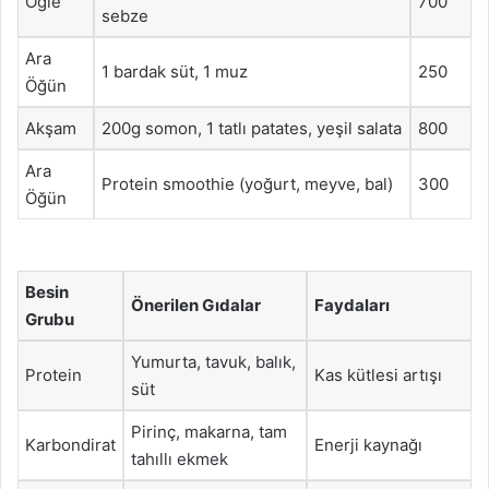
Öğle
700
sebze
Ara
1 bardak süt, 1 muz
250
Öğün
Akşam
200g somon, 1 tatlı patates, yeşil salata
800
Ara
Protein smoothie (yoğurt, meyve, bal)
300
Öğün
Besin
Önerilen Gıdalar
Faydaları
Grubu
Yumurta, tavuk, balık,
Protein
Kas kütlesi artışı
süt
Pirinç, makarna, tam
Karbondirat
Enerji kaynağı
tahıllı ekmek