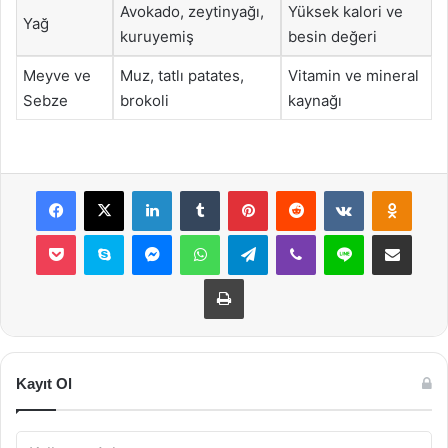
Avokado, zeytinyağı,
Yüksek kalori ve
Yağ
kuruyemiş
besin değeri
Meyve ve
Muz, tatlı patates,
Vitamin ve mineral
Sebze
brokoli
kaynağı
Facebook
X
LinkedIn
Tumblr
Pinterest
Reddit
VKontakte
Odnok
Pocket
Skype
Messenger
WhatsApp
Telegram
Viber
Line
E-Posta ile payla
Yazdır
Kayıt Ol