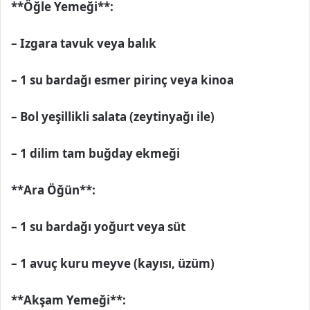
**Öğle Yemeği**:
– Izgara tavuk veya balık
– 1 su bardağı esmer pirinç veya kinoa
– Bol yeşillikli salata (zeytinyağı ile)
– 1 dilim tam buğday ekmeği
**Ara Öğün**:
– 1 su bardağı yoğurt veya süt
– 1 avuç kuru meyve (kayısı, üzüm)
**Akşam Yemeği**: