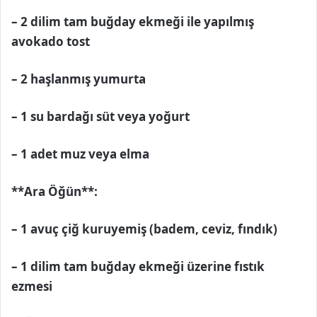
– 2 dilim tam buğday ekmeği ile yapılmış
avokado tost
– 2 haşlanmış yumurta
– 1 su bardağı süt veya yoğurt
– 1 adet muz veya elma
**Ara Öğün**:
– 1 avuç çiğ kuruyemiş (badem, ceviz, fındık)
– 1 dilim tam buğday ekmeği üzerine fıstık
ezmesi