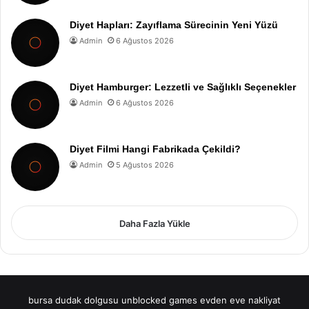
Diyet Hapları: Zayıflama Sürecinin Yeni Yüzü
Admin
6 Ağustos 2026
Diyet Hamburger: Lezzetli ve Sağlıklı Seçenekler
Admin
6 Ağustos 2026
Diyet Filmi Hangi Fabrikada Çekildi?
Admin
5 Ağustos 2026
Daha Fazla Yükle
bursa dudak dolgusu
unblocked games
evden eve nakliyat