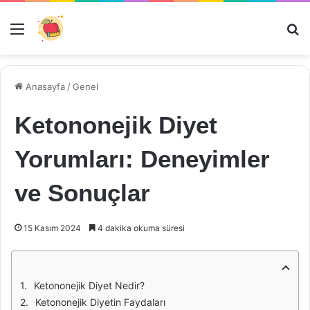
Menü
Ar
Anasayfa
/
Genel
Ketononejik Diyet
Yorumları: Deneyimler
ve Sonuçlar
15 Kasım 2024
4 dakika okuma süresi
Ketononejik Diyet Nedir?
Ketononejik Diyetin Faydaları