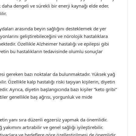
ak daha dengeli ve sürekli bir enerji kaynağı elde eder.
lir.
aydaları arasında beyin sağlığını desteklemek de yer
onlarını geliştirebileceğini ve nörolojik hastalıklara
ktedir. Özellikle Alzheimer hastalığı ve epilepsi gibi
iyetin bu hastalıkların tedavisinde olumlu sonuçlar
esi gereken bazı noktalar da bulunmaktadır. Yüksek yağ
ir. Özellikle kalp hastalığı riski taşıyan kişilerin, diyetin
ir. Ayrıca, diyetin başlangıcında bazı kişiler “keto gribi”
rtiler genellikle baş ağrısı, yorgunluk ve mide
yetin yanı sıra düzenli egzersiz yapmak da önemlidir.
yakımını artırabilir ve genel sağlığı iyileştirebilir.
htiyaçlara ve hedeflere göre özelleştirilmesi de önemlidir.