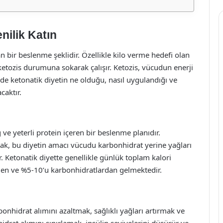
nilik Katın
an bir beslenme şeklidir. Özellikle kilo verme hedefi olan
ketozis durumuna sokarak çalışır. Ketozis, vücudun enerji
de ketonatik diyetin ne olduğu, nasıl uygulandığı ve
caktır.
ve yeterli protein içeren bir beslenme planıdır.
ak, bu diyetin amacı vücudu karbonhidrat yerine yağları
. Ketonatik diyette genellikle günlük toplam kalori
den ve %5-10’u karbonhidratlardan gelmektedir.
bonhidrat alımını azaltmak, sağlıklı yağları artırmak ve
hidrat alımını sınırlamak, insülin seviyelerini düşürür ve