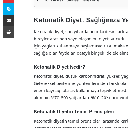
Skype
E-Posta ile paylaş
Ketonatik Diyet: Sağlığınıza Ye
Yazdır
Ketonatik diyet, son yıllarda popülaritesini artır
bireyler arasında yaygınlaşan bu diyet, vücudu 
için yağları kullanmaya başlamasıdır. Bu makale
sağlığa olan faydaları detaylı bir şekilde ele alına
Ketonatik Diyet Nedir?
Ketonatik diyet, düşük karbonhidrat, yüksek yağ 
Geleneksel beslenme yöntemlerinden farklı olar
enerji kaynağı olarak kullanmaya teşvik etmektir
alımının %70-80’i yağlardan, %10-20’si protein
Ketonatik Diyetin Temel Prensipleri
Ketonatik diyetin temel prensipleri arasında kar
yeterli protein alımını sağlamak yer alır. Karbon