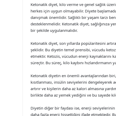
Ketonatik diyet, kilo verme ve genel sağlık üzer
herkes için uygun olmayabilir. Diyete başlama
danışmak önemlidir. Sağlıklı bir yaşam tarzı be
desteklenmelidir. Ketonatik diyet, sağlığınıza yeni
bir şekilde uygulanmalıdır.
Ketonatik diyet, son yıllarda popülaritesini artı
şeklidir. Bu diyetin temel prensibi, vücudu keto
etmektir. Ketozis, vücudun enerji kaynaklarını 
süreçtir. Bu süreç, kilo kaybını hızlandırmanın yan
Ketonatik diyetin en önemli avantajlarından biri,
kısıtlanması, insülin seviyelerini dengeleyerek açl
artırır ve kişilerin daha az kalori almasına yard
birlikte daha az yemek yediğini ve bu sayede kil
Diyetin diğer bir faydası ise, enerji seviyelerini
daha fazla enerji hissettiğini ifade etmektedir. 