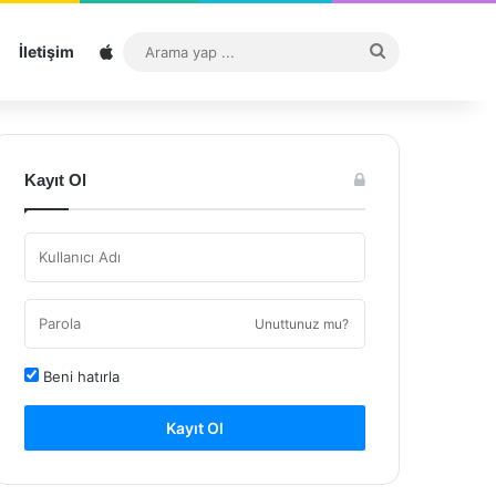
Sitemap
Arama
İletişim
yap
...
Kayıt Ol
Unuttunuz mu?
Beni hatırla
Kayıt Ol