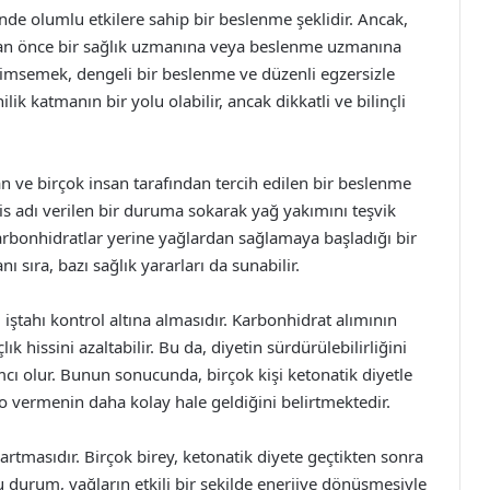
inde olumlu etkilere sahip bir beslenme şeklidir. Ancak,
dan önce bir sağlık uzmanına veya beslenme uzmanına
nimsemek, dengeli bir beslenme ve düzenli egzersizle
lik katmanın bir yolu olabilir, ancak dikkatli ve bilinçli
ran ve birçok insan tarafından tercih edilen bir beslenme
zis adı verilen bir duruma sokarak yağ yakımını teşvik
karbonhidratlar yerine yağlardan sağlamaya başladığı bir
ı sıra, bazı sağlık yararları da sunabilir.
 iştahı kontrol altına almasıdır. Karbonhidrat alımının
ık hissini azaltabilir. Bu da, diyetin sürdürülebilirliğini
ımcı olur. Bunun sonucunda, birçok kişi ketonatik diyetle
o vermenin daha kolay hale geldiğini belirtmektedir.
n artmasıdır. Birçok birey, ketonatik diyete geçtikten sonra
Bu durum, yağların etkili bir şekilde enerjiye dönüşmesiyle