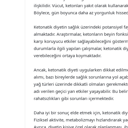
ilişkilidir. Vücut, ketonları yakıt olarak kullanar
Böylece, gün boyunca daha az yorgunluk hissedi
Ketonatik diyetin sağlık üzerindeki potansiyel f
almaktadır. Araştırmalar, ketonların beyin fonksiy
karşı koruyucu etkiler sağlayabileceğini gösterme
durumlarla ilgili yapılan çalışmalar, ketonatik d
verebileceğini ortaya koymaktadır.
Ancak, ketonatik diyeti uygularken dikkat edilm
alımı, bazı bireylerde sağlık sorunlarına yol açabil
yağ türleri üzerinde dikkatli olmaları gerekmekted
adı verilen geçici yan etkiler yaşayabilir. Bu beli
rahatsızlıkları gibi sorunları içermektedir.
Daha iyi bir sonuç elde etmek için, ketonatik di
Fiziksel aktivite, metabolizmayı hızlandırarak yağ 
Ayrıca, diyetin kişiye özel olarak planlanması, i