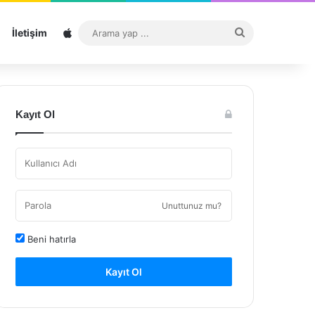
Sitemap
Arama
İletişim
yap
...
Kayıt Ol
Unuttunuz mu?
Beni hatırla
Kayıt Ol