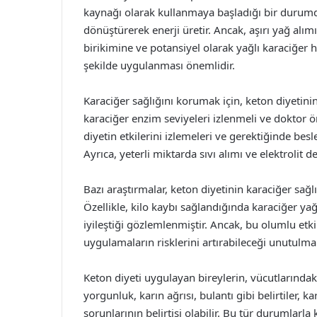
kaynağı olarak kullanmaya başladığı bir durumdur
dönüştürerek enerji üretir. Ancak, aşırı yağ alım
birikimine ve potansiyel olarak yağlı karaciğer ha
şekilde uygulanması önemlidir.
Karaciğer sağlığını korumak için, keton diyetinin 
karaciğer enzim seviyeleri izlenmeli ve doktor ön
diyetin etkilerini izlemeleri ve gerektiğinde be
Ayrıca, yeterli miktarda sıvı alımı ve elektroli
Bazı araştırmalar, keton diyetinin karaciğer sağ
Özellikle, kilo kaybı sağlandığında karaciğer ya
iyileştiği gözlemlenmiştir. Ancak, bu olumlu etk
uygulamaların risklerini artırabileceği unutulma
Keton diyeti uygulayan bireylerin, vücutlarındaki
yorgunluk, karın ağrısı, bulantı gibi belirtiler, k
sorunlarının belirtisi olabilir. Bu tür durumlarla