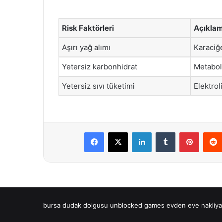
Risk Faktörleri
Açıkla
Aşırı yağ alımı
Karaciğ
Yetersiz karbonhidrat
Metaboli
Yetersiz sıvı tüketimi
Elektroli
Facebook
X
LinkedIn
Tumblr
Pintere
bursa dudak dolgusu
unblocked games
evden eve nakliya