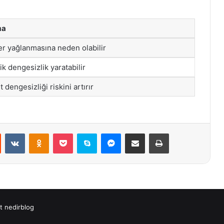
ma
er yağlanmasına neden olabilir
k dengesizlik yaratabilir
t dengesizliği riskini artırır
st
Reddit
VKontakte
Odnoklassniki
Pocket
Skype
Messenger
E-Posta ile paylaş
Yazdır
t
nedirblog