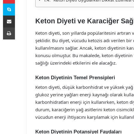
Skype
E-Posta ile paylaş
Keton Diyeti ve Karaciğer Sağl
Yazdır
Keton diyeti, son yıllarda popülaritesini artıran
şeklidir. Bu diyet, vücudu ketozis adı verilen b
kullanılmasını sağlar. Ancak, keton diyetinin kara
konusu olmuştur. Bu makalede, keton diyetinin t
sağlığı üzerindeki etkilerini ele alacağız.
Keton Diyetinin Temel Prensipleri
Keton diyeti, düşük karbonhidrat ve yüksek yağ 
glukoz yerine yağları enerji kaynağı olarak ku
karbonhidratları enerji için kullanırken, keton d
durum, karaciğerin yağ asitlerini keton cisimcik
vücudun enerji ihtiyacını karşılamak için kullanılı
Keton Diyetinin Potansiyel Faydaları