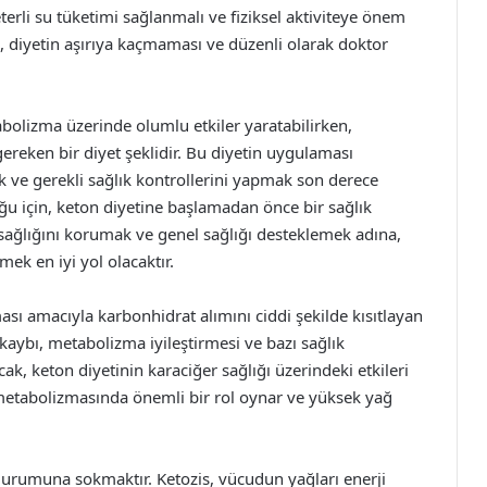
eterli su tüketimi sağlanmalı ve fiziksel aktiviteye önem
an, diyetin aşırıya kaçmaması ve düzenli olarak doktor
tabolizma üzerinde olumlu etkiler yaratabilirken,
gereken bir diyet şeklidir. Bu diyetin uygulaması
k ve gerekli sağlık kontrollerini yapmak son derece
ğu için, keton diyetine başlamadan önce bir sağlık
sağlığını korumak ve genel sağlığı desteklemek adına,
ek en iyi yol olacaktır.
ası amacıyla karbonhidrat alımını ciddi şekilde kısıtlayan
 kaybı, metabolizma iyileştirmesi ve bazı sağlık
ak, keton diyetinin karaciğer sağlığı üzerindeki etkileri
 metabolizmasında önemli bir rol oynar ve yüksek yağ
durumuna sokmaktır. Ketozis, vücudun yağları enerji