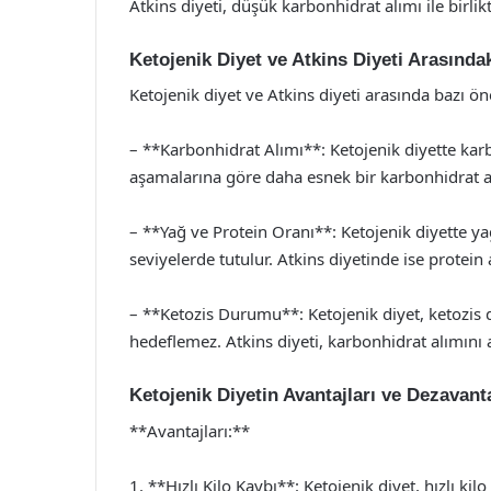
Atkins diyeti, düşük karbonhidrat alımı ile birlik
Ketojenik Diyet ve Atkins Diyeti Arasındak
Ketojenik diyet ve Atkins diyeti arasında bazı ön
– **Karbonhidrat Alımı**: Ketojenik diyette kar
aşamalarına göre daha esnek bir karbonhidrat alı
– **Yağ ve Protein Oranı**: Ketojenik diyette ya
seviyelerde tutulur. Atkins diyetinde ise protein 
– **Ketozis Durumu**: Ketojenik diyet, ketozis
hedeflemez. Atkins diyeti, karbonhidrat alımını 
Ketojenik Diyetin Avantajları ve Dezavanta
**Avantajları:**
1. **Hızlı Kilo Kaybı**: Ketojenik diyet, hızlı kilo