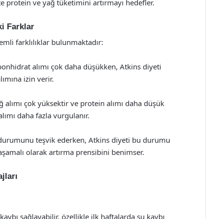
te protein ve yağ tüketimini artırmayı hedefler.
i Farklar
emli farklılıklar bulunmaktadır:
bonhidrat alımı çok daha düşükken, Atkins diyeti
mına izin verir.
ğ alımı çok yüksektir ve protein alımı daha düşük
alımı daha fazla vurgulanır.
 durumunu teşvik ederken, Atkins diyeti bu durumu
aşamalı olarak artırma prensibini benimser.
jları
 kaybı sağlayabilir, özellikle ilk haftalarda su kaybı