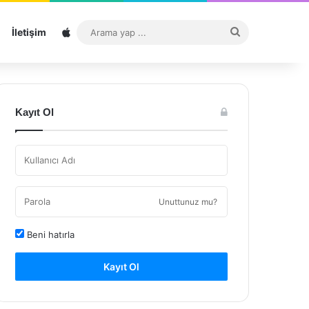
Sitemap
Arama
İletişim
yap
...
Kayıt Ol
Unuttunuz mu?
Beni hatırla
Kayıt Ol