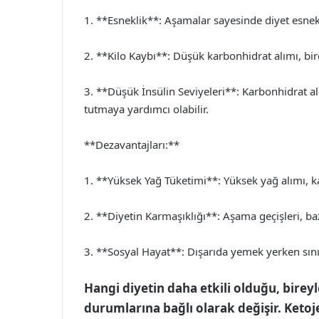
1. **Esneklik**: Aşamalar sayesinde diyet esnekl
2. **Kilo Kaybı**: Düşük karbonhidrat alımı, birç
3. **Düşük İnsülin Seviyeleri**: Karbonhidrat alı
tutmaya yardımcı olabilir.
**Dezavantajları:**
1. **Yüksek Yağ Tüketimi**: Yüksek yağ alımı, ka
2. **Diyetin Karmaşıklığı**: Aşama geçişleri, bazı
3. **Sosyal Hayat**: Dışarıda yemek yerken sınır
Hangi diyetin daha etkili olduğu, bireyl
durumlarına bağlı olarak değişir. Ketojen