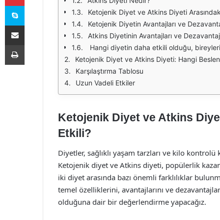
Atkins Diyeti Nedir?
Skype
Ketojenik Diyet ve Atkins Diyeti Arasındak
Ketojenik Diyetin Avantajları ve Dezavanta
E-Posta ile paylaş
Atkins Diyetinin Avantajları ve Dezavantaj
Yazdır
Hangi diyetin daha etkili olduğu, bireylerin hedeflerine, yaşam tarzlarına ve sağlık durumlarına bağlı olarak değişir. Ketojenik diyet, hızlı kilo kaybı arayanlar için cazip olabilirken, Atkins diyeti esneklik arayan bireyler için daha sürdürülebilir bir seçenek olabilir. herhangi bir diyete başlamadan önce bir doktora veya beslenme uzmanına danışmak önemlidir. Kişisel ihtiyaçlara uygun bir diyet seçmek, uzun vadeli başarı ve sağlıklı bir yaşam tarzı için kritik öneme sahiptir. Ketojenik Diyet ve Atkins Diyeti: Hangi Beslenme Şekli Daha Etkili? Ketojenik diyet, vücudu ketozis durumuna sokarak yağları enerji kaynağı olarak kullanmaya yönlendiren bir beslenme şeklidir. Bu diyette karbonhidrat alımı oldukça düşüktür, genellikle günlük toplam kalori alımının %5-10'u kadar. Yüksek yağ ve orta düzeyde protein alımı, vücudun yağ yakımını teşvik eder. Ketojenik diyetin temel amacı, vücudun glikoz yerine yağları enerji kaynağı olarak kullanmasını sağlamaktır. Bu süreç, kilo kaybı ve genel sağlığın iyileşmesi gibi birçok fayda sunabilir. Atkins diyeti ise, düşük karbonhidratlı bir beslenme planı olarak bilinir ve dört aşamadan oluşur. İlk aşama, karbonhidrat alımını ciddi şekilde kısıtlayarak hızlı kilo kaybını teşvik eder. İkinci aşama, daha fazla karbonhidrat eklemeye izin verir ancak hala düşük seviyelerde tutulur. Üçüncü aşama, daha fazla esneklik sunarak bireylerin kişisel tolerans seviyelerine göre karbonhidrat alımını ayarlamalarına olanak tanır. Son aşama ise, sağlıklı bir yaşam tarzını sürdürmek için gereken dengeli beslenme alışkanlıklarını oluşturmayı hedefler. Her ik
Ketojenik Diyet ve Atkins Diyeti: Hangi Beslen
Karşılaştırma Tablosu
Uzun Vadeli Etkiler
Ketojenik Diyet ve Atkins Diy
Etkili?
Diyetler, sağlıklı yaşam tarzları ve kilo kontrol
Ketojenik diyet ve Atkins diyeti, popülerlik kaz
iki diyet arasında bazı önemli farklılıklar bulun
temel özelliklerini, avantajlarını ve dezavantajl
olduğuna dair bir değerlendirme yapacağız.