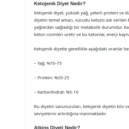
Ketojenik Diyet Nedir?
Ketojenik diyet, yüksek yağ, yeterli protein ve 
diyetin temel amacı, vücudu ketozis adı verilen
yağlardan sağladığı bir metabolik durumdur. Kar
keton cisimleri üretir ve bu ketonlar, enerji kayna
Ketojenik diyette genellikle aşağıdaki oranlar b
– Yağ: %70-75
– Protein: %20-25
– Karbonhidrat: %5-10
Bu diyetin savunucuları, ketojenik diyetin kilo ver
seviyelerini artırdığına inanmaktadır.
Atkins Diyeti Nedir?