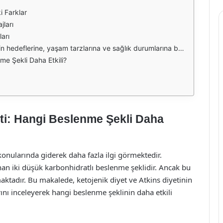
i Farklar
jları
ları
i diyet de, kilo kaybı hedeflerine ulaşmak isteyenler için popüler seçeneklerdir. Ancak, ketojenik diyetin daha hızlı ve etkili sonuçlar sunduğu bazı araştırmalarla gösterilmiştir. Ketozis durumu, yağ yakımını artırarak daha hızlı kilo kaybına yol açabilir. Öte yandan, Atkins diyeti daha esnek bir yaklaşım sunarak bireylerin diyetlerine sadık kalmalarını kolaylaştırabilir. Kişisel tercihler ve yaşam tarzı, hangi diyetin daha etkili olacağı konusunda belirleyici bir faktördür. Ketojenik diyetin sağlık üzerindeki potansiyel faydaları arasında, kan şekeri seviyelerinin kontrol altına alınması, açlık hissinin azalması ve enerji seviyelerinin artması yer alır. Ayrıca, bazı çalışmalar ketojenik diyetin epilepsi tedavisinde ve bazı nörolojik hastalıklarda etkili olabileceğini göstermiştir. Ancak, bu diyetin uzun vadeli etkileri konusunda daha fazla araştırmaya ihtiyaç vardır. Atkins diyeti ise, kalp sağlığı açısından daha fazla esneklik sunabilir. Düşük karbonhidrat alımı ile birlikte, sağlıklı yağlar ve proteinlerin tüketilmesi kalp sağlığını destekleyebilir. Bununla birlikte, Atkins diyetinin bazı aşamaları sırasında işlenmiş gıdaların tüketimi teşvik edilebilir, bu da bazı sağlık profesyonelleri tarafından eleştirilmektedir. her iki diyetin de kendine özgü avantajları ve dezavantajları bulunmaktadır. Hangi diyetin daha etkili olduğu, bireyin sağlık durumu, yaşam tarzı ve kişisel hedefleri ile doğrudan ilişkilidir. Her bireyin ihtiyaçları farklı olduğundan, diyet seçimi yaparken bir sağlık uzmanına danışmak önemlidir. Karşılaştırma Tablosu Diyet Karbonhidrat Alımı Yağ Alımı Protein Alımı Esneklik Potansiyel Faydalar Ketojenik Diyet Çok düşük (günlük %5-10) Yüksek Orta Düşük Kilo kaybı, enerji artışı, kan şekeri kontrolü Atkins Diyeti Düşük (aşamalı olarak artırılır) Orta-Yüksek Yüksek Yüksek Kilo kaybı, kalp sağlığı, esneklik Uzun Vadeli Etkiler Diyet Uzun Vadeli Etkiler Riskler Ketojenik Diyet Uzun süreli uygulama ile potansiyel sağlık sorunları Besin eksiklikleri, böbrek taşları riski Atkins Diyeti Kalp sağlığı üzerine etkileri tartışmalı olabilir Yüksek doymuş yağ alımı, işlenmiş gıda riski
me Şekli Daha Etkili?
eti: Hangi Beslenme Şekli Daha
ü konularında giderek daha fazla ilgi görmektedir.
anan iki düşük karbonhidratlı beslenme şeklidir. Ancak bu
maktadır. Bu makalede, ketojenik diyet ve Atkins diyetinin
arını inceleyerek hangi beslenme şeklinin daha etkili