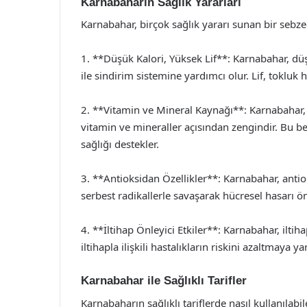
Karnabaharın Sağlık Yararları
Karnabahar, birçok sağlık yararı sunan bir sebzed
1. **Düşük Kalori, Yüksek Lif**: Karnabahar, düşü
ile sindirim sistemine yardımcı olur. Lif, tokluk h
2. **Vitamin ve Mineral Kaynağı**: Karnabahar, 
vitamin ve mineraller açısından zengindir. Bu be
sağlığı destekler.
3. **Antioksidan Özellikler**: Karnabahar, antio
serbest radikallerle savaşarak hücresel hasarı önl
4. **İltihap Önleyici Etkiler**: Karnabahar, iltiha
iltihapla ilişkili hastalıkların riskini azaltmaya ya
Karnabahar ile Sağlıklı Tarifler
Karnabaharın sağlıklı tariflerde nasıl kullanılabi