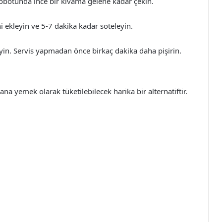
 robotunda ince bir kıvama gelene kadar çekin.
ni ekleyin ve 5-7 dakika kadar soteleyin.
leyin. Servis yapmadan önce birkaç dakika daha pişirin.
 ana yemek olarak tüketilebilecek harika bir alternatiftir.