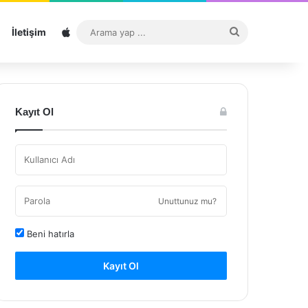
Sitemap
Arama
İletişim
yap
...
Kayıt Ol
Unuttunuz mu?
Beni hatırla
Kayıt Ol