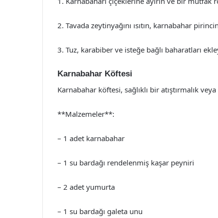
1. Karnabaharı çiçeklerine ayırın ve bir mutfak
2. Tavada zeytinyağını ısıtın, karnabahar pirinci
3. Tuz, karabiber ve isteğe bağlı baharatları ek
Karnabahar Köftesi
Karnabahar köftesi, sağlıklı bir atıştırmalık veya
**Malzemeler**:
– 1 adet karnabahar
– 1 su bardağı rendelenmiş kaşar peyniri
– 2 adet yumurta
– 1 su bardağı galeta unu