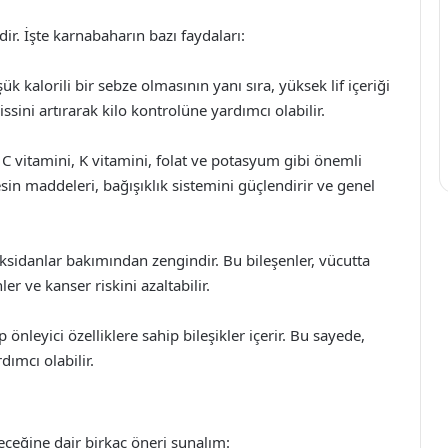
ir. İşte karnabaharın bazı faydaları:
k kalorili bir sebze olmasının yanı sıra, yüksek lif içeriği
issini artırarak kilo kontrolüne yardımcı olabilir.
C vitamini, K vitamini, folat ve potasyum gibi önemli
sin maddeleri, bağışıklık sistemini güçlendirir ve genel
ksidanlar bakımından zengindir. Bu bileşenler, vücutta
er ve kanser riskini azaltabilir.
p önleyici özelliklere sahip bileşikler içerir. Bu sayede,
rdımcı olabilir.
leceğine dair birkaç öneri sunalım: