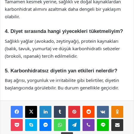
Tamamen kesmek yerine, sağlıklı ve doğal kaynaklardan
karbonhidrat alımını azaltmak daha dengeli bir yaklaşım
olabilir.
4. Diyet sırasında hangi yiyecekleri tüketmeliyim?
Sağlıklı yağlar (avokado, zeytinyağı), protein kaynakları
(balık, tavuk, yumurta) ve düşük karbonhidratlı sebzeler
(brokoli, ıspanak) tercih edilmelidir.
5. Karbonhidratsız diyetin yan etkileri nelerdir?
Baş ağrısı, yorgunluk ve irritabilite gibi belirtiler, diyetin
başlangıcında görülebilir. Bu durum genellikle geçicidir.
Facebook
X
LinkedIn
Tumblr
Pinterest
Reddit
VKontakte
Odnok
Pocket
Skype
Messenger
WhatsApp
Telegram
Viber
Line
E-Posta ile payla
Yazdır