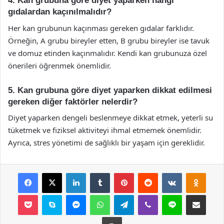
4. Kan grubuna göre diyet yaparken hangi
gıdalardan kaçınılmalıdır?
Her kan grubunun kaçınması gereken gıdalar farklıdır.
Örneğin, A grubu bireyler etten, B grubu bireyler ise tavuk
ve domuz etinden kaçınmalıdır. Kendi kan grubunuza özel
önerileri öğrenmek önemlidir.
5. Kan grubuna göre diyet yaparken dikkat edilmesi
gereken diğer faktörler nelerdir?
Diyet yaparken dengeli beslenmeye dikkat etmek, yeterli su
tüketmek ve fiziksel aktiviteyi ihmal etmemek önemlidir.
Ayrıca, stres yönetimi de sağlıklı bir yaşam için gereklidir.
Facebook
X
LinkedIn
Tumblr
Pinterest
Reddit
VKontakte
Odnok
Pocket
Skype
Messenger
WhatsApp
Telegram
Viber
Line
E-Posta ile payla
Yazdır