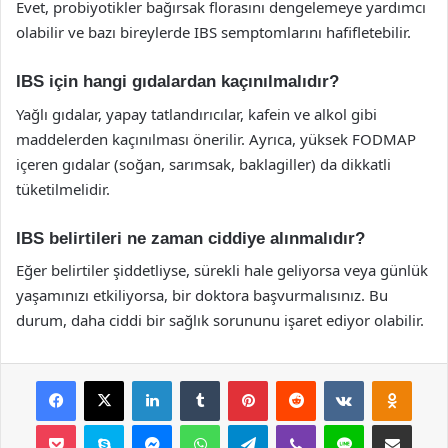
Evet, probiyotikler bağırsak florasını dengelemeye yardımcı
olabilir ve bazı bireylerde IBS semptomlarını hafifletebilir.
IBS için hangi gıdalardan kaçınılmalıdır?
Yağlı gıdalar, yapay tatlandırıcılar, kafein ve alkol gibi
maddelerden kaçınılması önerilir. Ayrıca, yüksek FODMAP
içeren gıdalar (soğan, sarımsak, baklagiller) da dikkatli
tüketilmelidir.
IBS belirtileri ne zaman ciddiye alınmalıdır?
Eğer belirtiler şiddetliyse, sürekli hale geliyorsa veya günlük
yaşamınızı etkiliyorsa, bir doktora başvurmalısınız. Bu
durum, daha ciddi bir sağlık sorununu işaret ediyor olabilir.
Facebook
X
LinkedIn
Tumblr
Pinterest
Reddit
VKontakte
Odnok
Pocket
Skype
Messenger
WhatsApp
Telegram
Viber
Line
E-Posta ile payla