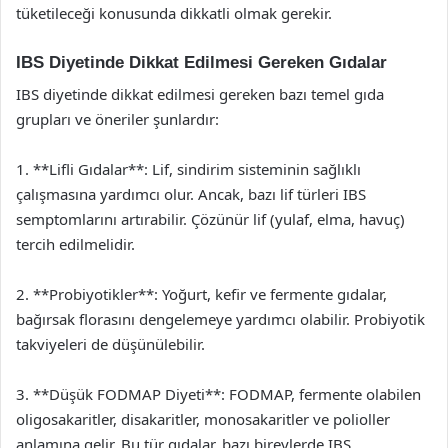
tüketileceği konusunda dikkatli olmak gerekir.
IBS Diyetinde Dikkat Edilmesi Gereken Gıdalar
IBS diyetinde dikkat edilmesi gereken bazı temel gıda
grupları ve öneriler şunlardır:
1. **Lifli Gıdalar**: Lif, sindirim sisteminin sağlıklı
çalışmasına yardımcı olur. Ancak, bazı lif türleri IBS
semptomlarını artırabilir. Çözünür lif (yulaf, elma, havuç)
tercih edilmelidir.
2. **Probiyotikler**: Yoğurt, kefir ve fermente gıdalar,
bağırsak florasını dengelemeye yardımcı olabilir. Probiyotik
takviyeleri de düşünülebilir.
3. **Düşük FODMAP Diyeti**: FODMAP, fermente olabilen
oligosakaritler, disakaritler, monosakaritler ve polioller
anlamına gelir. Bu tür gıdalar, bazı bireylerde IBS