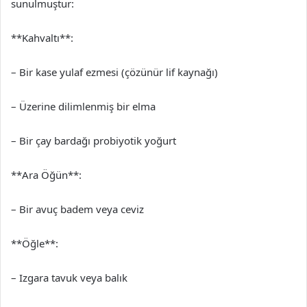
sunulmuştur:
**Kahvaltı**:
– Bir kase yulaf ezmesi (çözünür lif kaynağı)
– Üzerine dilimlenmiş bir elma
– Bir çay bardağı probiyotik yoğurt
**Ara Öğün**:
– Bir avuç badem veya ceviz
**Öğle**:
– Izgara tavuk veya balık