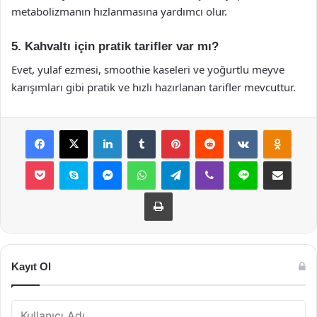
metabolizmanın hızlanmasına yardımcı olur.
5. Kahvaltı için pratik tarifler var mı?
Evet, yulaf ezmesi, smoothie kaseleri ve yoğurtlu meyve
karışımları gibi pratik ve hızlı hazırlanan tarifler mevcuttur.
Facebook
X
LinkedIn
Tumblr
Pinterest
Reddit
VKontakte
Odnok
Pocket
Skype
Messenger
WhatsApp
Telegram
Viber
Line
E-Posta ile payla
Yazdır
Kayıt Ol