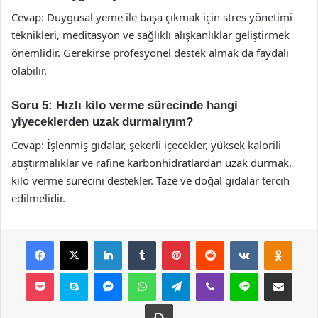
Cevap: Duygusal yeme ile başa çıkmak için stres yönetimi
teknikleri, meditasyon ve sağlıklı alışkanlıklar geliştirmek
önemlidir. Gerekirse profesyonel destek almak da faydalı
olabilir.
Soru 5: Hızlı kilo verme sürecinde hangi
yiyeceklerden uzak durmalıyım?
Cevap: İşlenmiş gıdalar, şekerli içecekler, yüksek kalorili
atıştırmalıklar ve rafine karbonhidratlardan uzak durmak,
kilo verme sürecini destekler. Taze ve doğal gıdalar tercih
edilmelidir.
Facebook
X
LinkedIn
Tumblr
Pinterest
Reddit
VKontakte
Odnok
Pocket
Skype
Messenger
WhatsApp
Telegram
Viber
Line
E-Posta ile payla
Yazdır