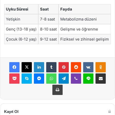
Uyku Süresi
Saat
Fayda
Yetişkin
7-8 saat
Metabolizma düzeni
Genç (13-18 yaş)
8-10 saat
Gelişme ve öğrenme
Çocuk (6-12 yaş)
9-12 saat
Fiziksel ve zihinsel gelişim
Facebook
X
LinkedIn
Tumblr
Pinterest
Reddit
VKontakte
Odnok
Pocket
Skype
Messenger
WhatsApp
Telegram
Viber
Line
E-Posta ile payla
Yazdır
Kayıt Ol