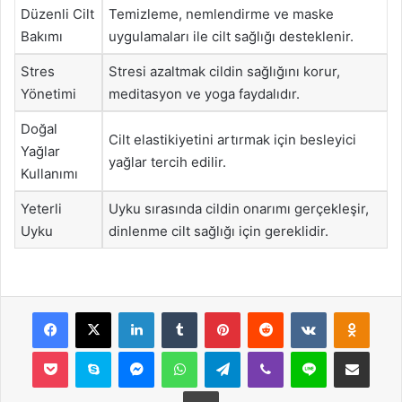
Düzenli Cilt
Temizleme, nemlendirme ve maske
Bakımı
uygulamaları ile cilt sağlığı desteklenir.
Stres
Stresi azaltmak cildin sağlığını korur,
Yönetimi
meditasyon ve yoga faydalıdır.
Doğal
Cilt elastikiyetini artırmak için besleyici
Yağlar
yağlar tercih edilir.
Kullanımı
Yeterli
Uyku sırasında cildin onarımı gerçekleşir,
Uyku
dinlenme cilt sağlığı için gereklidir.
Facebook
X
LinkedIn
Tumblr
Pinterest
Reddit
VKontakte
Odnok
Pocket
Skype
Messenger
WhatsApp
Telegram
Viber
Line
E-Posta ile payla
Yazdır