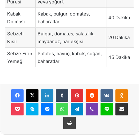
Püresi
veya yoğurt
Kabak
Kabak, bulgur, domates,
40 Dakika
Dolması
baharatlar
Sebzeli
Bulgur, domates, salatalık,
20 Dakika
Kısır
maydanoz, nar ekşisi
Sebze Fırın
Patates, havuç, kabak, soğan,
45 Dakika
Yemeği
baharatlar
Facebook
X
LinkedIn
Tumblr
Pinterest
Reddit
VKontakte
Odnok
Pocket
Skype
Messenger
WhatsApp
Telegram
Viber
Line
E-Posta ile payla
Yazdır