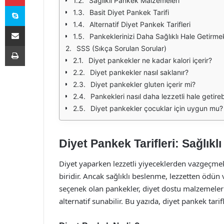
Sağlıklı Pankek Malzemeleri
Skype
Basit Diyet Pankek Tarifi
Alternatif Diyet Pankek Tarifleri
E-Posta ile paylaş
Pankeklerinizi Daha Sağlıklı Hale Getirmek
Yazdır
SSS (Sıkça Sorulan Sorular)
Diyet pankekler ne kadar kalori içerir?
Diyet pankekler nasıl saklanır?
Diyet pankekler gluten içerir mi?
Pankekleri nasıl daha lezzetli hale getireb
Diyet pankekler çocuklar için uygun mu?
Diyet Pankek Tarifleri: Sağlıkl
Diyet yaparken lezzetli yiyeceklerden vazgeçme
biridir. Ancak sağlıklı beslenme, lezzetten ödün 
seçenek olan pankekler, diyet dostu malzemelerl
alternatif sunabilir. Bu yazıda, diyet pankek tarif