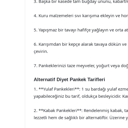
3. Başka bir kasede tam buğday ununu, kabartma 
4. Kuru malzemeleri sıvı karışıma ekleyin ve ho
5. Yapışmaz bir tavayı hafifçe yağlayın ve orta ate
6. Karışımdan bir kepçe alarak tavaya dökün ve al
çevirin.
7. Pankeklerinizi taze meyveler, yoğurt veya doğal
Alternatif Diyet Pankek Tarifleri
1. **Yulaf Pankekleri**: 1 su bardağı yulaf ezme
yapabileceğiniz bu tarif, oldukça besleyicidir. K
2. **Kabak Pankekleri**: Rendelenmiş kabak, ta
lezzetli hem de sağlıklı bir alternatiftir. Üzerine