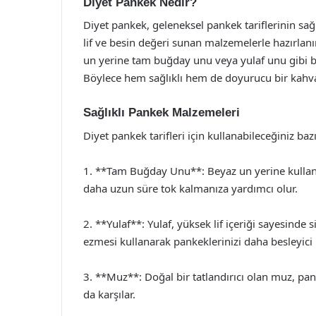
Diyet Pankek Nedir?
Diyet pankek, geleneksel pankek tariflerinin sağlı
lif ve besin değeri sunan malzemelerle hazırlanır
un yerine tam buğday unu veya yulaf unu gibi bes
Böylece hem sağlıklı hem de doyurucu bir kahvalt
Sağlıklı Pankek Malzemeleri
Diyet pankek tarifleri için kullanabileceğiniz baz
1. **Tam Buğday Unu**: Beyaz un yerine kullana
daha uzun süre tok kalmanıza yardımcı olur.
2. **Yulaf**: Yulaf, yüksek lif içeriği sayesinde s
ezmesi kullanarak pankeklerinizi daha besleyici h
3. **Muz**: Doğal bir tatlandırıcı olan muz, pan
da karşılar.