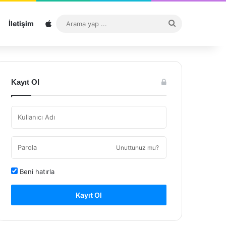
Sitemap
Arama
İletişim
yap
...
Kayıt Ol
Unuttunuz mu?
Beni hatırla
Kayıt Ol