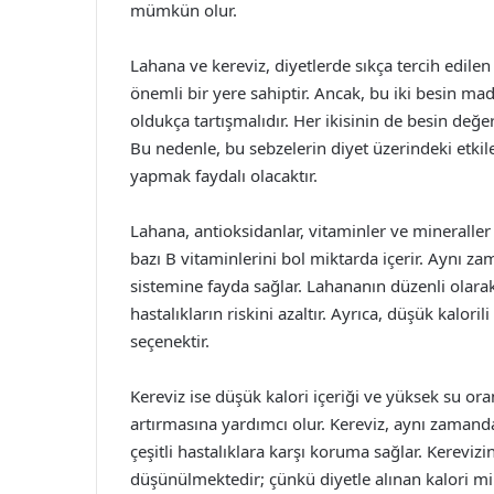
mümkün olur.
Lahana ve kereviz, diyetlerde sıkça tercih edilen 
önemli bir yere sahiptir. Ancak, bu iki besin m
oldukça tartışmalıdır. Her ikisinin de besin değerle
Bu nedenle, bu sebzelerin diyet üzerindeki etkile
yapmak faydalı olacaktır.
Lahana, antioksidanlar, vitaminler ve mineraller 
bazı B vitaminlerini bol miktarda içerir. Aynı z
sistemine fayda sağlar. Lahananın düzenli olarak 
hastalıkların riskini azaltır. Ayrıca, düşük kalor
seçenektir.
Kereviz ise düşük kalori içeriği ve yüksek su oran
artırmasına yardımcı olur. Kereviz, aynı zamanda 
çeşitli hastalıklara karşı koruma sağlar. Kerevizi
düşünülmektedir; çünkü diyetle alınan kalori mikta