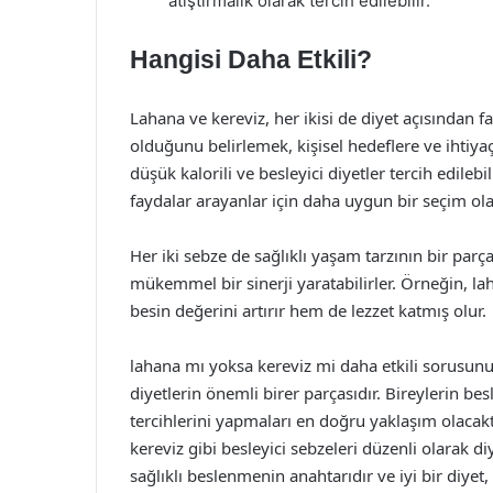
atıştırmalık olarak tercih edilebilir.
Hangisi Daha Etkili?
Lahana ve kereviz, her ikisi de diyet açısından f
olduğunu belirlemek, kişisel hedeflere ve ihtiyaçl
düşük kalorili ve besleyici diyetler tercih edileb
faydalar arayanlar için daha uygun bir seçim olab
Her iki sebze de sağlıklı yaşam tarzının bir parças
mükemmel bir sinerji yaratabilirler. Örneğin, l
besin değerini artırır hem de lezzet katmış olur.
lahana mı yoksa kereviz mi daha etkili sorusunun 
diyetlerin önemli birer parçasıdır. Bireylerin b
tercihlerini yapmaları en doğru yaklaşım olacaktı
kereviz gibi besleyici sebzeleri düzenli olarak di
sağlıklı beslenmenin anahtarıdır ve iyi bir diyet,