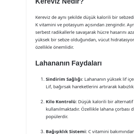
Kereviz Nedir?
Kereviz de aynı şekilde düşük kalorili bir sebzedi
K vitamini ve potasyum açısından zengindir. Ayrı
serbest radikallerle savaşarak hücre hasarını az
yüksek bir sebze olduğundan, vücut hidratasyonunu
özellikle önemlidir.
Lahananın Faydaları
Sindirim Sağlığı
: Lahananın yüksek lif içe
Lif, bağırsak hareketlerini artırarak kabızlık
Kilo Kontrolü
: Düşük kalorili bir alternat
kullanılmaktadır. Özellikle lahana çorbası di
popülerdir.
Bağışıklık Sistemi
: C vitamini bakımından