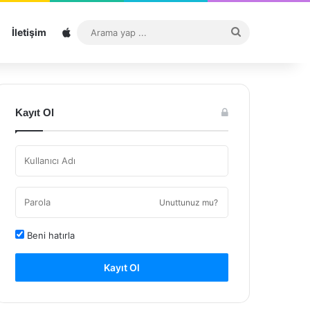
Sitemap
Arama
İletişim
yap
...
Kayıt Ol
Unuttunuz mu?
Beni hatırla
Kayıt Ol