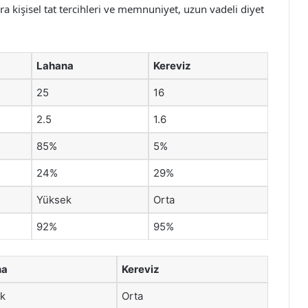
ra kişisel tat tercihleri ve memnuniyet, uzun vadeli diyet
Lahana
Kereviz
25
16
2.5
1.6
85%
5%
24%
29%
Yüksek
Orta
92%
95%
na
Kereviz
k
Orta