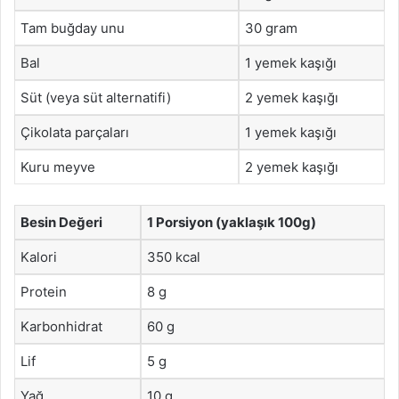
Tam buğday unu
30 gram
Bal
1 yemek kaşığı
Süt (veya süt alternatifi)
2 yemek kaşığı
Çikolata parçaları
1 yemek kaşığı
Kuru meyve
2 yemek kaşığı
Besin Değeri
1 Porsiyon (yaklaşık 100g)
Kalori
350 kcal
Protein
8 g
Karbonhidrat
60 g
Lif
5 g
Yağ
10 g